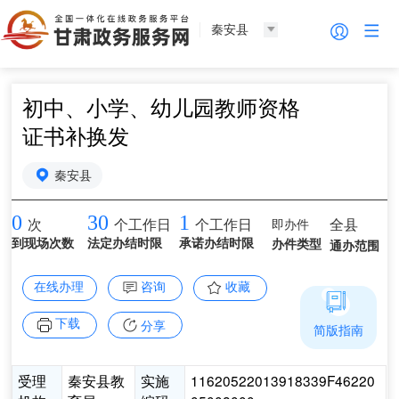
秦安县
初中、小学、幼儿园教师资格
证书补换发
秦安县
0
30
1
即办件
全县
次
个工作日
个工作日
到现场次数
法定办结时限
承诺办结时限
办件类型
通办范围
在线办理
咨询
收藏
下载
分享
简版指南
受理
秦安县教
实施
11620522013918339F46220