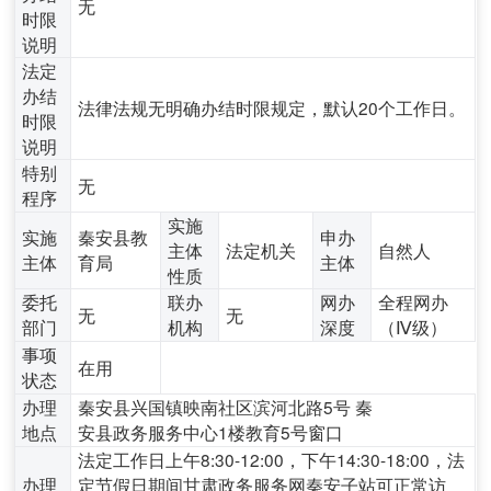
无
时限
说明
法定
办结
法律法规无明确办结时限规定，默认20个工作日。
时限
说明
特别
无
程序
实施
实施
秦安县教
申办
主体
法定机关
自然人
主体
育局
主体
性质
委托
联办
网办
全程网办
无
无
部门
机构
深度
（Ⅳ级）
事项
在用
状态
办理
秦安县兴国镇映南社区滨河北路5号 秦
地点
安县政务服务中心1楼教育5号窗口
法定工作日上午8:30-12:00，下午14:30-18:00，法
办理
定节假日期间甘肃政务服务网秦安子站可正常访