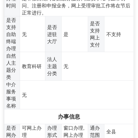
时间
问、注册和申报业务，网上受理审批工作将在节后
正常进行。
是否
是否
支持
是否
支持
自助
无
进驻
是
不支持
网上
终端
大厅
支付
办理
自然
法人
人主
教育科研
主题
无
题分
分类
类
中介
服务
无
事项
名称
办事信息
是否
可网上办
办理
窗口办理,
通办
全县
网办
理
形式
网上办理
范围