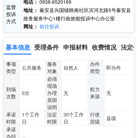
0938-6520169
电话：
监督
秦安县兴国镇映南社区滨河北路5号秦安县
地址：
投诉
政务服务中心1楼行政效能投诉中心办公室
方式
前往投诉
网址：
基本信息
受理条件
申报材料
收费情况
法定
事项
服务
办件
公共服务
自然人
即办件
类型
对象
类型
必须
现场
到场
权力
0次
办理
无
无
次数
来源
原因
说明
承诺
1个工作
法定
30个工作
行使
县级
时限
日
时限
日
层级
承诺
办结