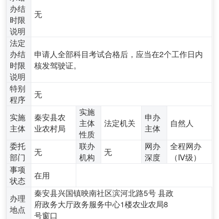
办结
无
时限
说明
法定
办结
申请人全部科目考试合格后，应当在2个工作日内
时限
核发驾驶证。
说明
特别
无
程序
实施
实施
秦安县农
申办
主体
法定机关
自然人
主体
业农村局
主体
性质
委托
联办
网办
全程网办
无
无
部门
机构
深度
（Ⅳ级）
事项
在用
状态
秦安县兴国镇映南社区滨河北路5号 县政
办理
府政务大厅政务服务中心1楼农业农局8
地点
号窗口