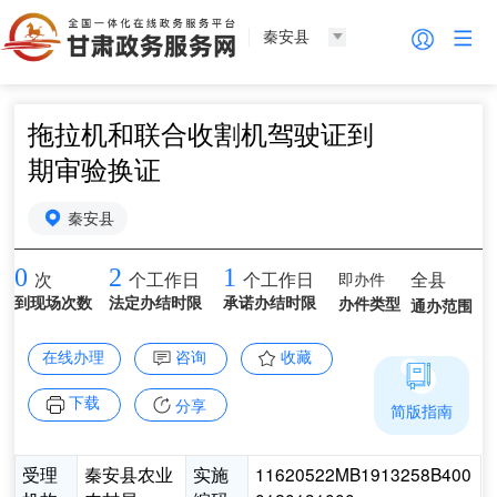
秦安县
拖拉机和联合收割机驾驶证到
期审验换证
秦安县
0
2
1
即办件
全县
次
个工作日
个工作日
到现场次数
法定办结时限
承诺办结时限
办件类型
通办范围
在线办理
咨询
收藏
下载
分享
简版指南
受理
秦安县农业
实施
11620522MB1913258B400