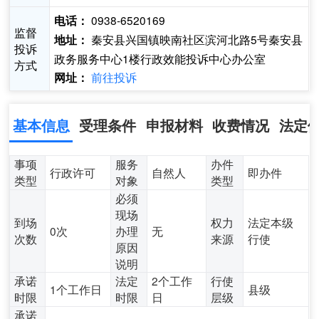
0938-6520169
电话：
监督
秦安县兴国镇映南社区滨河北路5号秦安县
地址：
投诉
政务服务中心1楼行政效能投诉中心办公室
方式
前往投诉
网址：
基本信息
受理条件
申报材料
收费情况
法定
事项
服务
办件
行政许可
自然人
即办件
类型
对象
类型
必须
现场
到场
权力
法定本级
0次
办理
无
次数
来源
行使
原因
说明
承诺
法定
2个工作
行使
1个工作日
县级
时限
时限
日
层级
承诺