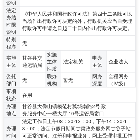
说明
法定
《中华人民共和国行政许可法》第四十二条除可以
办结
当场作出行政许可决定的外，行政机关应当自受理
时限
行政许可申请之日起二十日内作出行政许可决定。
说明
特别
无
程序
实施
实施
甘谷县交
申办
主体
法定机关
企业法人
主体
通运输局
主体
性质
委托
联办
网办
全程网办
无
暂无
部门
机构
深度
（Ⅳ级）
事项
在用
状态
办理
甘谷县大像山镇模范村冀城南路2号 政
地点
务服务中心一楼大厅 10号运管局窗口
法定工作日上午08：30-12：00，下午14：30-1
办理
8：00；法定节假日期间甘肃政务服务网甘谷子站
时间
可正常访问、注册和申报业务，网上受理审批工作