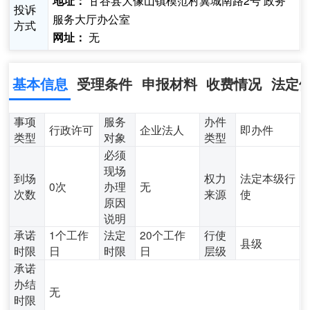
甘谷县大像山镇模范村冀城南路2号 政务
地址：
投诉
服务大厅办公室
方式
无
网址：
基本信息
受理条件
申报材料
收费情况
法定
事项
服务
办件
行政许可
企业法人
即办件
类型
对象
类型
必须
现场
到场
权力
法定本级行
0次
办理
无
次数
来源
使
原因
说明
承诺
1个工作
法定
20个工作
行使
县级
时限
日
时限
日
层级
承诺
办结
无
时限