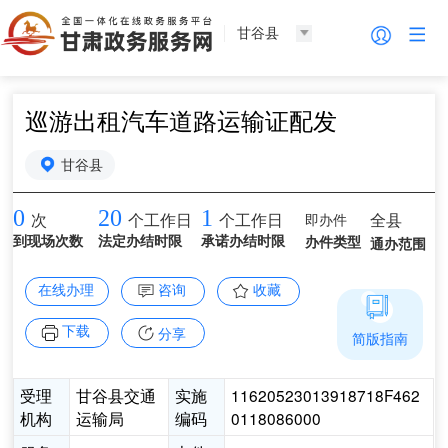
甘谷县
巡游出租汽车道路运输证配发
甘谷县
0
20
1
即办件
全县
次
个工作日
个工作日
到现场次数
法定办结时限
承诺办结时限
办件类型
通办范围
在线办理
咨询
收藏
下载
分享
简版指南
受理
甘谷县交通
实施
11620523013918718F462
机构
运输局
编码
0118086000