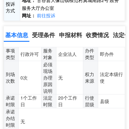
甘谷县大像山镇模范村冀城南路2号 政务
地址：
投诉
服务大厅办公室
方式
前往投诉
网址：
基本信息
受理条件
申报材料
收费情况
法定
事项
服务
办件
行政许可
企业法人
即办件
类型
对象
类型
必须
现场
到场
权力
法定本级行
0次
办理
无
次数
来源
使
原因
说明
承诺
1个工作
法定
20个工作
行使
县级
时限
日
时限
日
层级
承诺
办结
无
时限