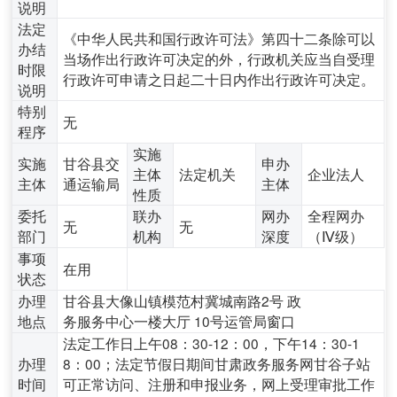
说明
法定
《中华人民共和国行政许可法》第四十二条除可以
办结
当场作出行政许可决定的外，行政机关应当自受理
时限
行政许可申请之日起二十日内作出行政许可决定。
说明
特别
无
程序
实施
实施
甘谷县交
申办
主体
法定机关
企业法人
主体
通运输局
主体
性质
委托
联办
网办
全程网办
无
无
部门
机构
深度
（Ⅳ级）
事项
在用
状态
办理
甘谷县大像山镇模范村冀城南路2号 政
地点
务服务中心一楼大厅 10号运管局窗口
法定工作日上午08：30-12：00，下午14：30-1
办理
8：00；法定节假日期间甘肃政务服务网甘谷子站
时间
可正常访问、注册和申报业务，网上受理审批工作