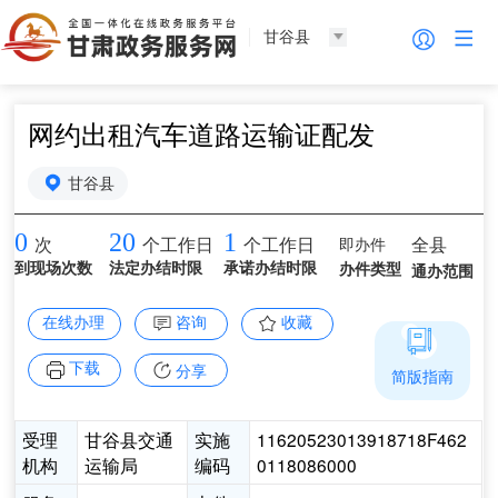
甘谷县
网约出租汽车道路运输证配发
甘谷县
0
20
1
即办件
全县
次
个工作日
个工作日
到现场次数
法定办结时限
承诺办结时限
办件类型
通办范围
在线办理
咨询
收藏
下载
分享
简版指南
受理
甘谷县交通
实施
11620523013918718F462
机构
运输局
编码
0118086000