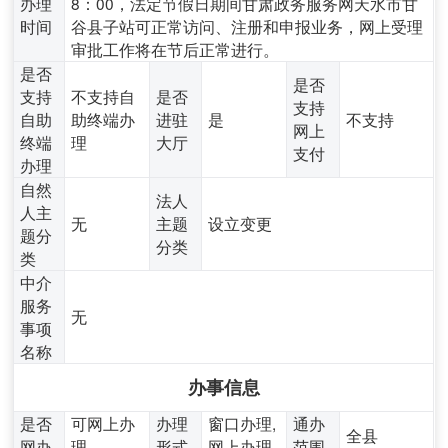
办理
8：00，法定节假日期间甘肃政务服务网天水市甘
时间
谷县子站可正常访问、注册和申报业务，网上受理
审批工作将在节后正常进行。
是否
是否
支持
不支持自
是否
支持
自助
助终端办
进驻
是
不支持
网上
终端
理
大厅
支付
办理
自然
法人
人主
无
主题
设立变更
题分
分类
类
中介
服务
无
事项
名称
办事信息
是否
可网上办
办理
窗口办理,
通办
全县
网办
理
形式
网上办理
范围