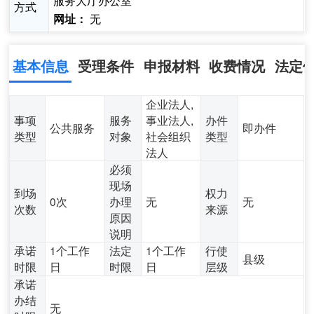
服务大厅办公室
方式
无
网址：
基本信息
受理条件
申报材料
收费情况
法定
企业法人,
事项
服务
事业法人,
办件
公共服务
即办件
类型
对象
社会组织
类型
法人
必须
现场
到场
权力
0次
办理
无
无
次数
来源
原因
说明
承诺
1个工作
法定
1个工作
行使
县级
时限
日
时限
日
层级
承诺
办结
无