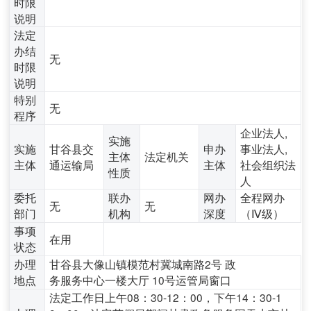
时限
说明
法定
办结
无
时限
说明
特别
无
程序
企业法人,
实施
实施
甘谷县交
申办
事业法人,
主体
法定机关
主体
通运输局
主体
社会组织法
性质
人
委托
联办
网办
全程网办
无
无
部门
机构
深度
（Ⅳ级）
事项
在用
状态
办理
甘谷县大像山镇模范村冀城南路2号 政
地点
务服务中心一楼大厅 10号运管局窗口
法定工作日上午08：30-12：00，下午14：30-1