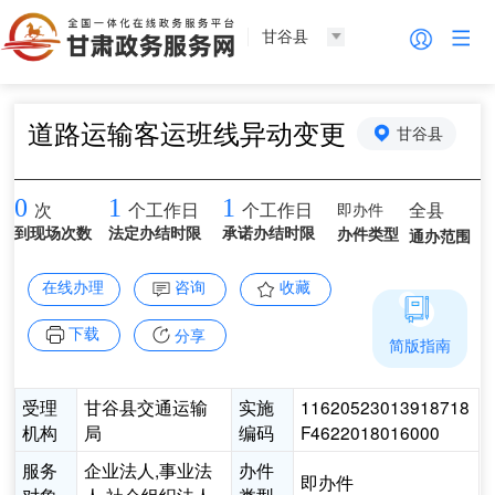
甘谷县
道路运输客运班线异动变更
甘谷县
0
1
1
即办件
全县
次
个工作日
个工作日
到现场次数
法定办结时限
承诺办结时限
办件类型
通办范围
在线办理
咨询
收藏
下载
分享
简版指南
受理
甘谷县交通运输
实施
11620523013918718
机构
局
编码
F4622018016000
服务
企业法人,事业法
办件
即办件