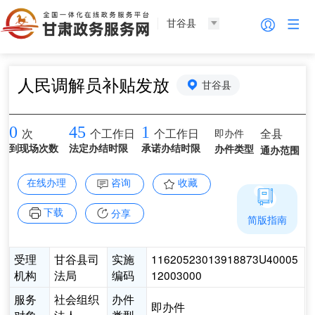
甘谷县
人民调解员补贴发放
甘谷县
0
45
1
即办件
全县
次
个工作日
个工作日
到现场次数
法定办结时限
承诺办结时限
办件类型
通办范围
在线办理
咨询
收藏
下载
分享
简版指南
受理
甘谷县司
实施
11620523013918873U40005
机构
法局
编码
12003000
服务
社会组织
办件
即办件