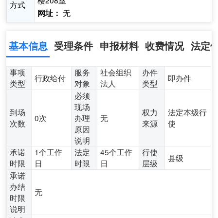
楼208室
方式
无
网址：
基本信息
受理条件
申报材料
收费情况
法定
事项
服务
社会组织
办件
行政给付
即办件
类型
对象
法人
类型
必须
现场
到场
权力
法定本级行
0次
办理
无
次数
来源
使
原因
说明
承诺
1个工作
法定
45个工作
行使
县级
时限
日
时限
日
层级
承诺
办结
无
时限
说明