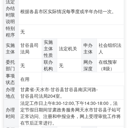
法定
办结
根据各县市区实际情况每季度或半年办结一次。
时限
说明
特别
无
程序
实施
实施
甘谷县司
申办
社会组织法
主体
法定机关
主体
法局
主体
人
性质
委托
联办
网办
在线预审
无
无
部门
机构
深度
（Ⅱ级）
事项
在用
状态
办理
甘肃省-天水市-甘谷县甘谷县南滨河路-
地点
甘谷县司法局204室。
法定工作日上午8:30-12:00,下午14:30-18:00，法
办理
定节假日期间甘肃政务服务网天水市甘谷县子站可
时间
正常访问、注册和申报业务，网上受理审批工作将
在节后正常进行。