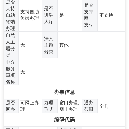
是否
是否
支持
是否
支持自助
支持
自助
进驻
是
不支持
终端办理
网上
终端
大厅
支付
办理
自然
法人
人主
无
主题
其他
题分
分类
类
中介
服务
无
事项
名称
办事信息
是否
可网上办
办理
窗口办理,
通办
全县
网办
理
形式
网上办理
范围
编码代码