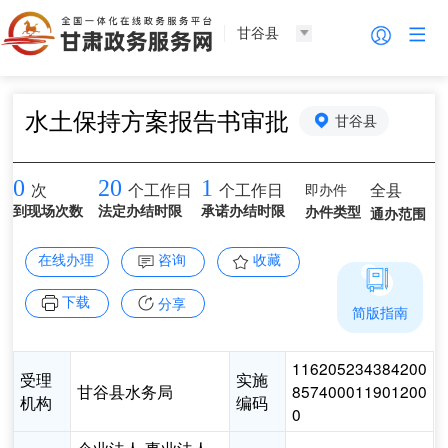
甘谷县
水土保持方案报告书审批
甘谷县
0
20
1
即办件
全县
次
个工作日
个工作日
到现场次数
法定办结时限
承诺办结时限
办件类型
通办范围
在线办理
咨询
收藏
下载
分享
简版指南
116205234384200
受理
实施
甘谷县水务局
857400011901200
机构
编码
0