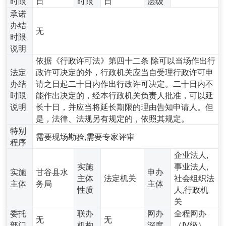
时限
日
时限
日
层级
承诺
办结
无
时限
说明
依据《行政许可法》第四十二条 除可以当场作出行
法定
政许可决定的外，行政机关应当自受理行政许可申
办结
请之日起二十日内作出行政许可决定。二十日内不
时限
能作出决定的，经本行政机关负责人批准，可以延
说明
长十日，并应当将延长期限的理由告知申请人。但
是，法律、法规另有规定的，依照其规定。
特别
需要现场勘验,需要专家评审
程序
企业法人,
实施
事业法人,
实施
甘谷县水
申办
主体
法定机关
社会组织法
主体
务局
主体
性质
人,行政机
关
委托
联办
网办
全程网办
无
无
部门
机构
深度
（Ⅳ级）