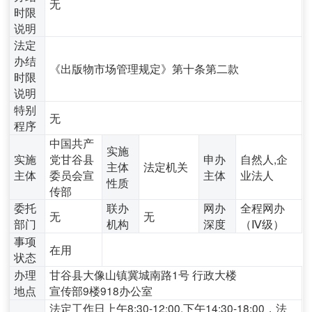
无
时限
说明
法定
办结
《出版物市场管理规定》第十条第二款
时限
说明
特别
无
程序
中国共产
实施
实施
党甘谷县
申办
自然人,企
主体
法定机关
主体
委员会宣
主体
业法人
性质
传部
委托
联办
网办
全程网办
无
无
部门
机构
深度
（Ⅳ级）
事项
在用
状态
办理
甘谷县大像山镇冀城南路1号 行政大楼
地点
宣传部9楼918办公室
法定工作日上午8:30-12:00,下午14:30-18:00，法