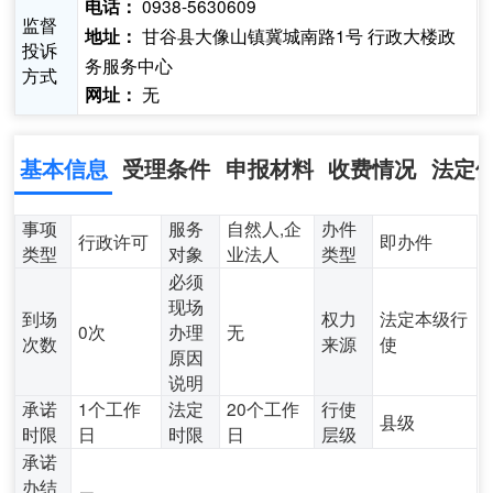
0938-5630609
电话：
监督
甘谷县大像山镇冀城南路1号 行政大楼政
地址：
投诉
务服务中心
方式
无
网址：
基本信息
受理条件
申报材料
收费情况
法定
事项
服务
自然人,企
办件
行政许可
即办件
类型
对象
业法人
类型
必须
现场
到场
权力
法定本级行
0次
办理
无
次数
来源
使
原因
说明
承诺
1个工作
法定
20个工作
行使
县级
时限
日
时限
日
层级
承诺
办结