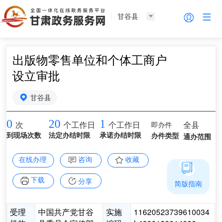
甘谷县
出版物零售单位和个体工商户
设立审批
甘谷县
0
20
1
即办件
全县
次
个工作日
个工作日
到现场次数
法定办结时限
承诺办结时限
办件类型
通办范围
在线办理
咨询
收藏
下载
分享
简版指南
受理
中国共产党甘谷
实施
11620523739610034