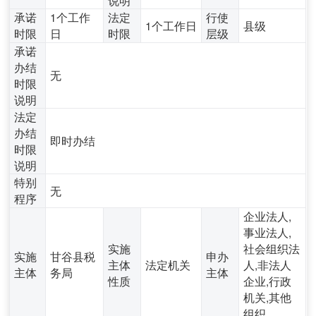
承诺
1个工作
法定
行使
1个工作日
县级
时限
日
时限
层级
承诺
办结
无
时限
说明
法定
办结
即时办结
时限
说明
特别
无
程序
企业法人,
事业法人,
实施
社会组织法
实施
甘谷县税
申办
主体
法定机关
人,非法人
主体
务局
主体
性质
企业,行政
机关,其他
组织