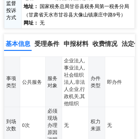
监督
国家税务总局甘谷县税务局第一税务分局
地址：
投诉
（甘肃省天水市甘谷县大像山镇康庄中路9号）
方式
无
网址：
基本信息
受理条件
申报材料
收费情况
法定
企业法人,
事业法人,
社会组织
事项
服务
办件
公共服务
法人,非法
即办件
类型
对象
类型
人企业,行
政机关,其
他组织
必须
现场
到场
权力
0次
办理
无
无
次数
来源
原因
说明