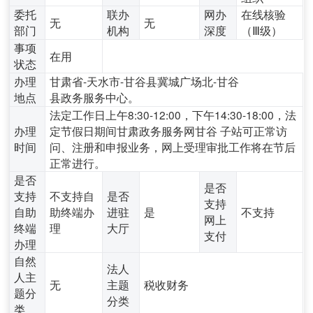
委托
联办
网办
在线核验
无
无
部门
机构
深度
（Ⅲ级）
事项
在用
状态
办理
甘肃省-天水市-甘谷县冀城广场北-甘谷
地点
县政务服务中心。
法定工作日上午8:30-12:00，下午14:30-18:00，法
办理
定节假日期间甘肃政务服务网甘谷 子站可正常访
时间
问、注册和申报业务，网上受理审批工作将在节后
正常进行。
是否
是否
支持
不支持自
是否
支持
自助
助终端办
进驻
是
不支持
网上
终端
理
大厅
支付
办理
自然
法人
人主
无
主题
税收财务
题分
分类
类