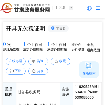
甘谷县
开具无欠税证明
甘谷县
0
1
1
即办件
全县
次
个工作日
个工作日
到现场次数
法定办结时限
承诺办结时限
办件类型
通办范围
在线办理
咨询
收藏
下载
分享
简版指南
11620523MB1
受理
实施
甘谷县税务局
594613P4002
机构
编码
030055000