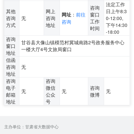
法定工作
咨询
其他
网上
日上午8:3
：
前往
窗口
网址
咨询
无
咨询
0-12:00,
工作
咨询
方式
地址
下午14:30
时间
-18:00
咨询
甘谷县大像山镇模范村冀城南路2号政务服务中心
窗口
一楼大厅4号文旅局窗口
地址
信函
咨询
无
地址
咨询
咨询
电子
微信
咨询
无
无
无
邮箱
公众
微博
地址
号
主办单位：甘肃省大数据中心