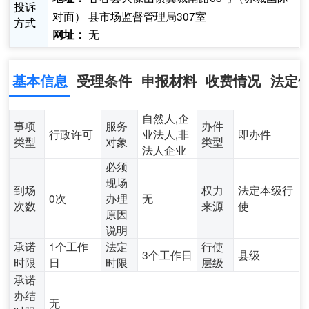
投诉
对面） 县市场监督管理局307室
方式
无
网址：
基本信息
受理条件
申报材料
收费情况
法定
自然人,企
事项
服务
办件
行政许可
业法人,非
即办件
类型
对象
类型
法人企业
必须
现场
到场
权力
法定本级行
0次
办理
无
次数
来源
使
原因
说明
承诺
1个工作
法定
行使
3个工作日
县级
时限
日
时限
层级
承诺
办结
无