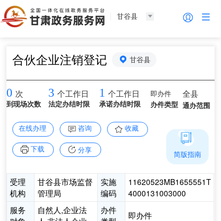
甘谷县
合伙企业注销登记
甘谷县
0
3
1
即办件
全县
次
个工作日
个工作日
到现场次数
法定办结时限
承诺办结时限
办件类型
通办范围
在线办理
咨询
收藏
下载
分享
简版指南
受理
甘谷县市场监督
实施
11620523MB1655551T
机构
管理局
编码
4000131003000
服务
自然人,企业法
办件
即办件