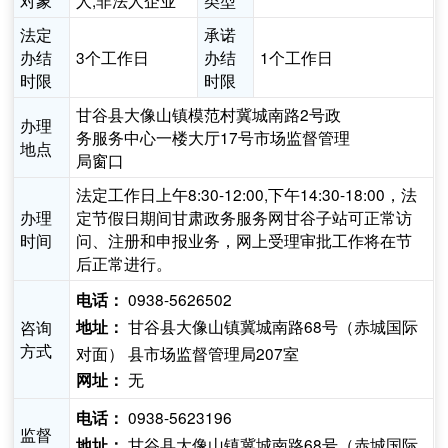
对象
人,非法人企业
类型
法定
承诺
办结
3个工作日
办结
1个工作日
时限
时限
甘谷县大像山镇模范村冀城南路2号政
办理
务服务中心一楼大厅17号市场监督管理
地点
局窗口
法定工作日上午8:30-12:00,下午14:30-18:00，法
办理
定节假日期间甘肃政务服务网甘谷子站可正常访
时间
问、注册和申报业务，网上受理审批工作将在节
后正常进行。
0938-5626502
电话：
甘谷县大像山镇冀城南路68号（赤城国际
咨询
地址：
方式
对面） 县市场监督管理局207室
无
网址：
0938-5623196
电话：
监督
甘谷县大像山镇冀城南路68号（赤城国际
地址：