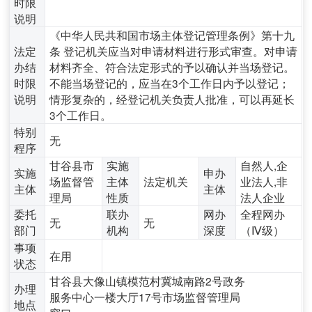
时限
说明
《中华人民共和国市场主体登记管理条例》第十九
法定
条 登记机关应当对申请材料进行形式审查。对申请
办结
材料齐全、符合法定形式的予以确认并当场登记。
时限
不能当场登记的，应当在3个工作日内予以登记；
说明
情形复杂的，经登记机关负责人批准，可以再延长
3个工作日。
特别
无
程序
甘谷县市
实施
自然人,企
实施
申办
场监督管
主体
法定机关
业法人,非
主体
主体
理局
性质
法人企业
委托
联办
网办
全程网办
无
无
部门
机构
深度
（Ⅳ级）
事项
在用
状态
甘谷县大像山镇模范村冀城南路2号政务
办理
服务中心一楼大厅17号市场监督管理局
地点