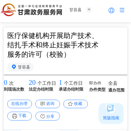
甘谷县
医疗保健机构开展助产技术、
结扎手术和终止妊娠手术技术
服务的许可（校验）
甘谷县
0
20
1
即办件
全县
次
个工作日
个工作日
到现场次数
法定办结时限
承诺办结时限
办件类型
通办范围
在线办理
咨询
收藏
下载
分享
简版指南