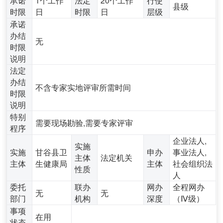
县级
时限
日
时限
日
层级
承诺
办结
无
时限
说明
法定
办结
不含专家实地评审所需时间
时限
说明
特别
需要现场勘验,需要专家评审
程序
企业法人,
实施
实施
甘谷县卫
申办
事业法人,
主体
法定机关
主体
生健康局
主体
社会组织法
性质
人
委托
联办
网办
全程网办
无
无
部门
机构
深度
（Ⅳ级）
事项
在用
状态