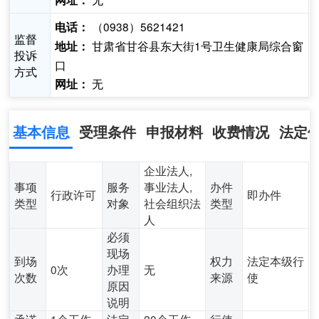
网址：
（0938）5621421
电话：
监督
甘肃省甘谷县东大街1号卫生健康局综合窗
地址：
投诉
口
方式
无
网址：
基本信息
受理条件
申报材料
收费情况
法定
企业法人,
事项
服务
事业法人,
办件
行政许可
即办件
类型
对象
社会组织法
类型
人
必须
现场
到场
权力
法定本级行
0次
办理
无
次数
来源
使
原因
说明
承诺
1个工作
法定
20个工作
行使