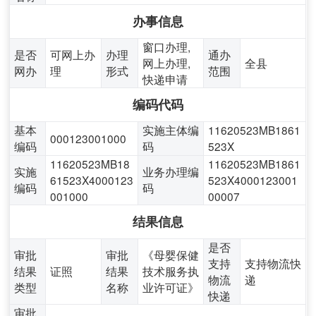
办事信息
窗口办理,
是否
可网上办
办理
通办
网上办理,
全县
网办
理
形式
范围
快递申请
编码代码
基本
实施主体编
11620523MB1861
000123001000
编码
码
523X
11620523MB18
11620523MB1861
实施
业务办理编
61523X4000123
523X4000123001
编码
码
001000
00007
结果信息
是否
审批
审批
《母婴保健
支持
支持物流快
结果
证照
结果
技术服务执
物流
递
类型
名称
业许可证》
快递
审批