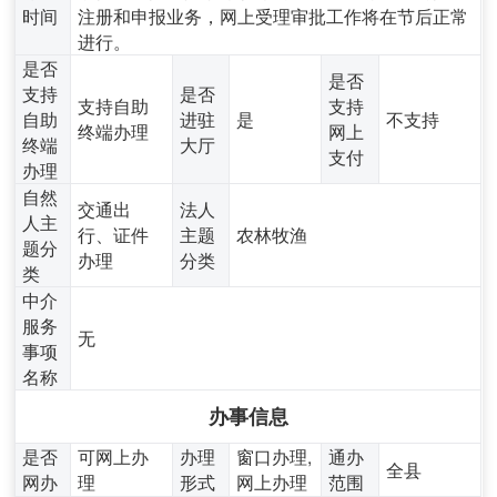
时间
注册和申报业务，网上受理审批工作将在节后正常
进行。
是否
是否
支持
是否
支持自助
支持
自助
进驻
是
不支持
终端办理
网上
终端
大厅
支付
办理
自然
交通出
法人
人主
行、证件
主题
农林牧渔
题分
办理
分类
类
中介
服务
无
事项
名称
办事信息
是否
可网上办
办理
窗口办理,
通办
全县
网办
理
形式
网上办理
范围