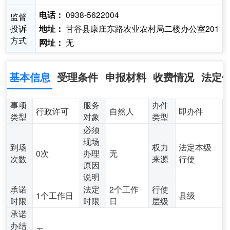
0938-5622004
电话：
监督
投诉
甘谷县康庄东路农业农村局二楼办公室201
地址：
方式
无
网址：
基本信息
受理条件
申报材料
收费情况
法定
事项
服务
办件
行政许可
自然人
即办件
类型
对象
类型
必须
现场
到场
权力
法定本级
0次
办理
无
次数
来源
行使
原因
说明
承诺
法定
2个工作
行使
1个工作日
县级
时限
时限
日
层级
承诺
办结