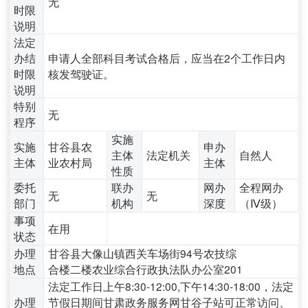
无
时限
说明
法定
办结
申请人全部科目考试合格后，应当在2个工作日内
时限
核发驾驶证。
说明
特别
无
程序
实施
实施
甘谷县农
申办
主体
法定机关
自然人
主体
业农村局
主体
性质
委托
联办
网办
全程网办
无
无
部门
机构
深度
（Ⅳ级）
事项
在用
状态
办理
甘谷县大像山镇西关车场街94号农技综
地点
合楼二楼农业综合行政执法队办公室201
法定工作日上午8:30-12:00,下午14:30-18:00，法定
办理
节假日期间甘肃政务服务网甘谷子站可正常访问、