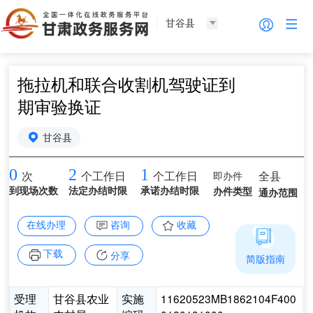
甘谷县
拖拉机和联合收割机驾驶证到
期审验换证
甘谷县
0
2
1
即办件
全县
次
个工作日
个工作日
到现场次数
法定办结时限
承诺办结时限
办件类型
通办范围
在线办理
咨询
收藏
下载
分享
简版指南
受理
甘谷县农业
实施
11620523MB1862104F400