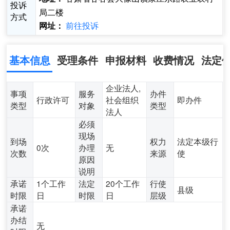
投诉
局二楼
方式
前往投诉
网址：
基本信息
受理条件
申报材料
收费情况
法定
企业法人,
事项
服务
办件
行政许可
社会组织
即办件
类型
对象
类型
法人
必须
现场
到场
权力
法定本级行
0次
办理
无
次数
来源
使
原因
说明
承诺
1个工作
法定
20个工作
行使
县级
时限
日
时限
日
层级
承诺
办结
无