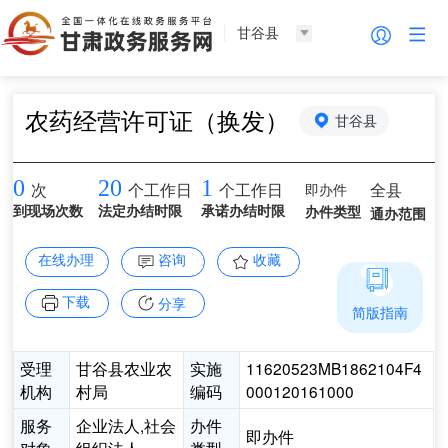
甘谷县
农药经营许可证（换发）
甘谷县
0
20
1
即办件
全县
次
个工作日
个工作日
到现场次数
法定办结时限
承诺办结时限
办件类型
通办范围
在线办理
咨询
收藏
下载
分享
简版指南
受理
甘谷县农业农
实施
11620523MB1862104F4
机构
村局
编码
000120161000
服务
企业法人,社会
办件
即办件