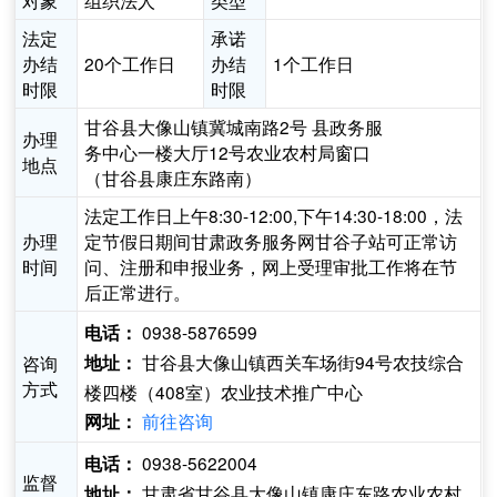
对象
组织法人
类型
法定
承诺
办结
20个工作日
办结
1个工作日
时限
时限
甘谷县大像山镇冀城南路2号 县政务服
办理
务中心一楼大厅12号农业农村局窗口
地点
（甘谷县康庄东路南）
法定工作日上午8:30-12:00,下午14:30-18:00，法
办理
定节假日期间甘肃政务服务网甘谷子站可正常访
时间
问、注册和申报业务，网上受理审批工作将在节
后正常进行。
0938-5876599
电话：
甘谷县大像山镇西关车场街94号农技综合
咨询
地址：
方式
楼四楼（408室）农业技术推广中心
前往咨询
网址：
0938-5622004
电话：
监督
甘肃省甘谷县大像山镇康庄东路农业农村
地址：