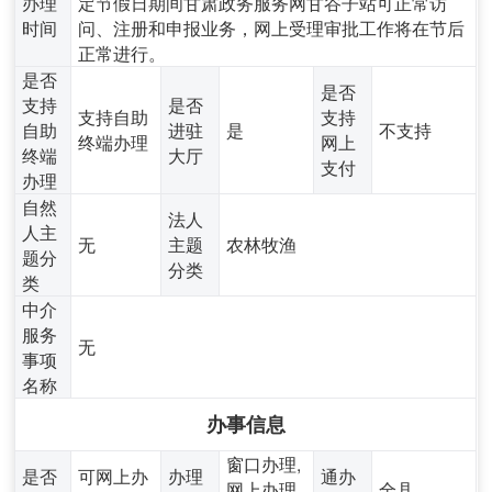
办理
定节假日期间甘肃政务服务网甘谷子站可正常访
时间
问、注册和申报业务，网上受理审批工作将在节后
正常进行。
是否
是否
支持
是否
支持自助
支持
自助
进驻
是
不支持
终端办理
网上
终端
大厅
支付
办理
自然
法人
人主
无
主题
农林牧渔
题分
分类
类
中介
服务
无
事项
名称
办事信息
窗口办理,
是否
可网上办
办理
通办
网上办理,
全县