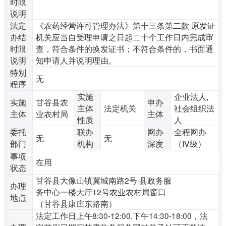
时限
说明
法定
《农药经营许可管理办法》第十三条第二款 原发证
办结
机关应当自受理申请之日起二十个工作日内完成审
时限
查，符合条件的换发证书；不符合条件的，书面通
说明
知申请人并说明理由。
特别
无
程序
实施
企业法人,
实施
甘谷县农
申办
主体
法定机关
社会组织法
主体
业农村局
主体
性质
人
委托
联办
网办
全程网办
无
无
部门
机构
深度
（Ⅳ级）
事项
在用
状态
甘谷县大像山镇冀城南路2号 县政务服
办理
务中心一楼大厅12号农业农村局窗口
地点
（甘谷县康庄东路南）
法定工作日上午8:30-12:00,下午14:30-18:00，法