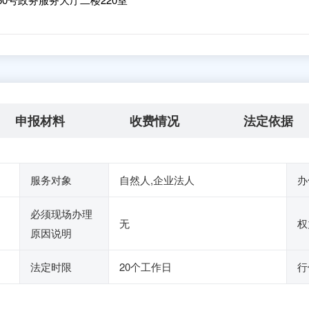
申报材料
收费情况
法定依据
服务对象
自然人,企业法人
办
必须现场办理
无
权
原因说明
法定时限
20个工作日
行