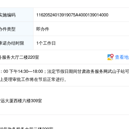
实施编码
11620524013919075A4000139014000
办件类型
即办件
承诺办结时限
1个工作日
查看地
务服务大厅二楼220室
：00 下午14:30—18:00；法定节假日期间甘肃政务服务网武山子站
上受理审批工作将在节后正常进行。
远大厦西楼六楼309室
0号政务服务大厅二楼220室