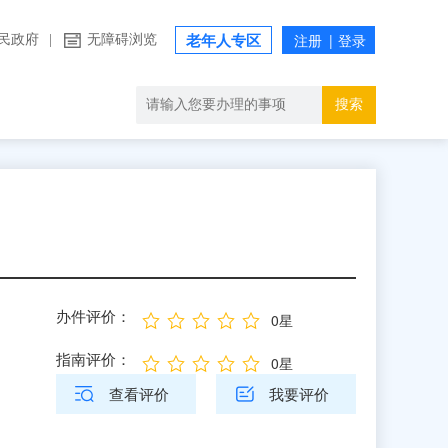
民政府
|
无障碍浏览
老年人专区
搜索
办件评价：
0星
指南评价：
0星
查看评价
我要评价