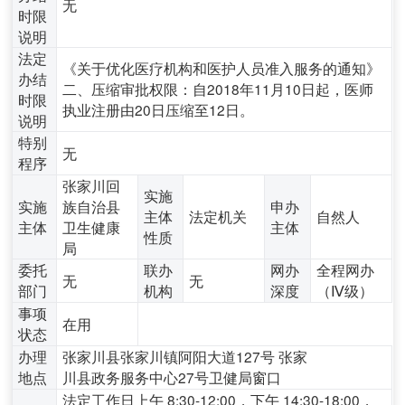
无
时限
说明
法定
《关于优化医疗机构和医护人员准入服务的通知》
办结
二、压缩审批权限：自2018年11月10日起，医师
时限
执业注册由20日压缩至12日。
说明
特别
无
程序
张家川回
实施
实施
族自治县
申办
主体
法定机关
自然人
主体
卫生健康
主体
性质
局
委托
联办
网办
全程网办
无
无
部门
机构
深度
（Ⅳ级）
事项
在用
状态
办理
张家川县张家川镇阿阳大道127号 张家
地点
川县政务服务中心27号卫健局窗口
法定工作日上午 8:30-12:00，下午 14:30-18:00，