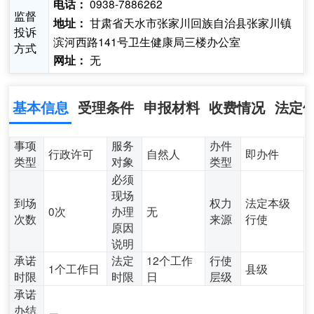
0938-7886262
电话：
监督
甘肃省天水市张家川回族自治县张家川镇
地址：
投诉
滨河西路141号卫生健康局三楼办公室
方式
无
网址：
基本信息
受理条件
申报材料
收费情况
法定
事项
服务
办件
行政许可
自然人
即办件
类型
对象
类型
必须
现场
到场
权力
法定本级
0次
办理
无
次数
来源
行使
原因
说明
承诺
法定
12个工作
行使
1个工作日
县级
时限
时限
日
层级
承诺
办结