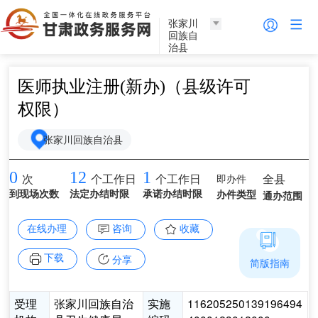
张家川
回族自
治县
医师执业注册(新办)（县级许可
权限）
张家川回族自治县
0
12
1
即办件
全县
次
个工作日
个工作日
到现场次数
法定办结时限
承诺办结时限
办件类型
通办范围
在线办理
咨询
收藏
下载
分享
简版指南
受理
张家川回族自治
实施
116205250139196494