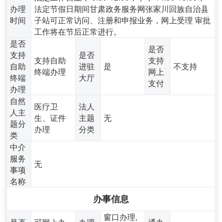
办理
法定节假日期间甘肃政务服务网张家川回族自治县
时间
子站可正常访问、注册和申报业务，网上受理 审批
工作将在节后正常进行。
是否
是否
支持
是否
支持自助
支持
自助
进驻
是
不支持
终端办理
网上
终端
大厅
支付
办理
自然
医疗卫
法人
人主
生、证件
主题
无
题分
办理
分类
类
中介
服务
无
事项
名称
办事信息
窗口办理,
是否
可网上办
办理
通办