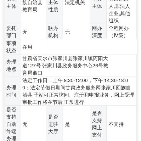
族自治县
主体
法定机关
主体
主体
人,非法人
教育局
性质
企业,其他
组织
委托
联办
网办
全程网办
无
无
部门
机构
深度
（Ⅳ级）
事项
在用
状态
甘肃省天水市张家川县张家川镇阿阳大
办理
道127号 张家川县政务服务中心26号教
地点
育局窗口
法定工作日：上午 8:30-12:00，下午 14:30-18:0
办理
0；法定节假日期间甘肃政务服务网张家川回族自
时间
治县 子站可正常访问、注册和申报业务，网上受理
审批工作将在节后 正常进行
是否
是否
支持
是否
支持
自助
无
进驻
是
不支持
网上
终端
大厅
支付
办理