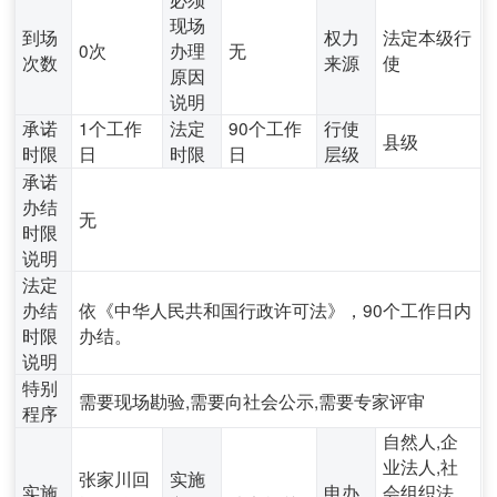
现场
到场
权力
法定本级行
0次
办理
无
次数
来源
使
原因
说明
承诺
1个工作
法定
90个工作
行使
县级
时限
日
时限
日
层级
承诺
办结
无
时限
说明
法定
办结
依《中华人民共和国行政许可法》，90个工作日内
时限
办结。
说明
特别
需要现场勘验,需要向社会公示,需要专家评审
程序
自然人,企
业法人,社
张家川回
实施
实施
申办
会组织法