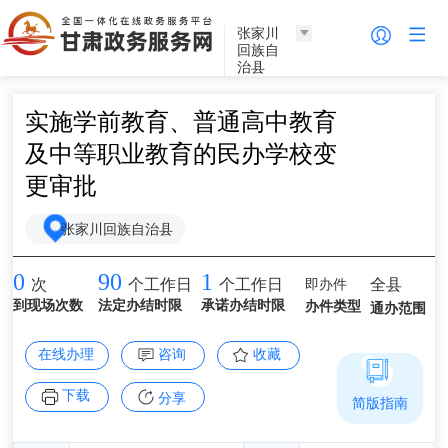
张家川
回族自
治县
实施学前教育、普通高中教育
及中等职业教育的民办学校变
更审批
张家川回族自治县
0
90
1
即办件
全县
次
个工作日
个工作日
到现场次数
法定办结时限
承诺办结时限
办件类型
通办范围
在线办理
咨询
收藏
下载
分享
简版指南