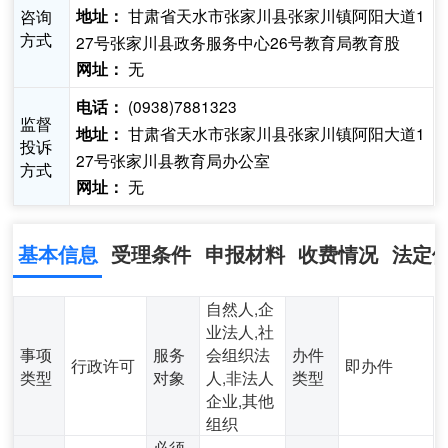
甘肃省天水市张家川县张家川镇阿阳大道1
咨询
地址：
方式
27号张家川县政务服务中心26号教育局教育股
无
网址：
(0938)7881323
电话：
监督
甘肃省天水市张家川县张家川镇阿阳大道1
地址：
投诉
27号张家川县教育局办公室
方式
无
网址：
基本信息
受理条件
申报材料
收费情况
法定
自然人,企
业法人,社
事项
服务
会组织法
办件
行政许可
即办件
类型
对象
人,非法人
类型
企业,其他
组织
必须