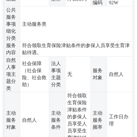
编码
92W
公共
服务
事项
主动服务类
细化
分类
服务
符合领取生育保险津贴条件的参保人员享受生育津
内容
贴待遇。
自然
社会保障
法人
人事
（社会保
事项
服务
项主
无
自然人
险、社会救
主题
对象
题分
助）
分类
类
符合领取
生育保险
津贴条件
主动
主动
主动
的参保人
工作日办
服务
自然人
服务
服务
员享受人
理
对象
条件
频率
员享受生