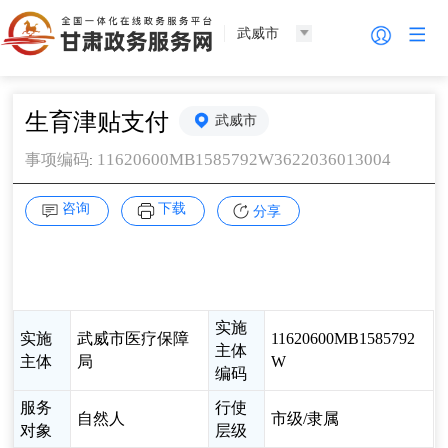
武威市
生育津贴支付
武威市
11620600MB1585792W3622036013004
事项编码
:
咨询
下载
分享
实施
实施
武威市医疗保障
11620600MB1585792
主体
主体
局
W
编码
服务
行使
自然人
市级/隶属
对象
层级