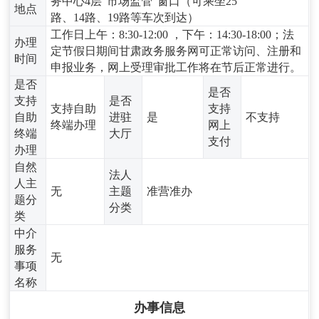
务中心4层“市场监管”窗口（可乘坐25
地点
路、14路、19路等车次到达）
工作日上午：8:30-12:00 ，下午：14:30-18:00；法
办理
定节假日期间甘肃政务服务网可正常访问、注册和
时间
申报业务，网上受理审批工作将在节后正常进行。
是否
是否
支持
是否
支持自助
支持
自助
进驻
是
不支持
终端办理
网上
终端
大厅
支付
办理
自然
法人
人主
无
主题
准营准办
题分
分类
类
中介
服务
无
事项
名称
办事信息