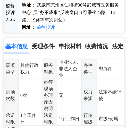
地址：
武威市凉州区仁和街36号武威市政务服务
监督
投诉
中心1层“办不成事”反映窗口（可乘坐25路、14
方式
路、19路等车次到达）
网址：
前往投诉
基本信息
受理条件
申报材料
收费情况
法定
企业法人,
事项
其他行政
服务
办件
非法人企
即办件
类型
权力
对象
类型
业
必须
现场
到场
权力
法定本级行
0次
办理
无
次数
来源
使
原因
说明
承诺
1个工作
法定
行使
1个工作日
市级/隶属
时限
日
时限
层级