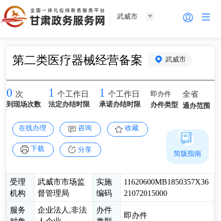
武威市
第二类医疗器械经营备案
武威市
0
1
1
即办件
全省
次
个工作日
个工作日
到现场次数
法定办结时限
承诺办结时限
办件类型
通办范围
在线办理
咨询
收藏
下载
分享
简版指南
受理
武威市市场监
实施
11620600MB1850357X36
机构
督管理局
编码
21072015000
服务
企业法人,非法
办件
即办件