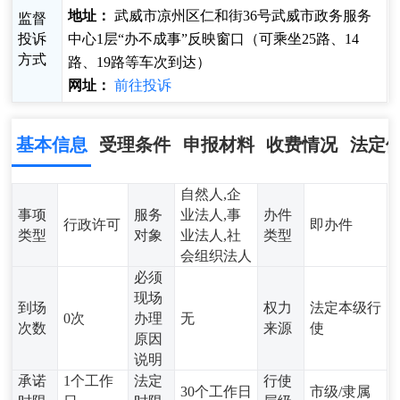
地址：
武威市凉州区仁和街36号武威市政务服务
监督
投诉
中心1层“办不成事”反映窗口（可乘坐25路、14
方式
路、19路等车次到达）
网址：
前往投诉
基本信息
受理条件
申报材料
收费情况
法定
自然人,企
事项
服务
业法人,事
办件
行政许可
即办件
类型
对象
业法人,社
类型
会组织法人
必须
现场
到场
权力
法定本级行
0次
办理
无
次数
来源
使
原因
说明
承诺
1个工作
法定
行使
30个工作日
市级/隶属