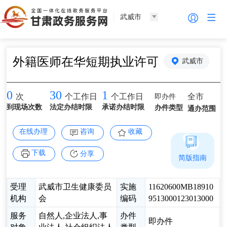
武威市
外籍医师在华短期执业许可
武威市
0
30
1
即办件
全市
次
个工作日
个工作日
到现场次数
法定办结时限
承诺办结时限
办件类型
通办范围
在线办理
咨询
收藏
下载
分享
简版指南
受理
武威市卫生健康委员
实施
11620600MB18910
机构
会
编码
9513000123013000
服务
自然人,企业法人,事
办件
即办件