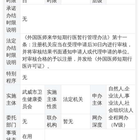
时限
日
时限
层级
承诺
办结
无
时限
说明
《外国医师来华短期行医暂行管理办法》第十一
法定
条：注册机关应当在受理申请后30日内进行审核，
办结
并将审核结果书面通知申请人或代理申请的单位。
时限
对审核合格的予以注册，并发给《外国医师短期行
说明
医许可证》。
特别
无
程序
自然人,企
武威市卫
实施
实施
申办
业法人,事
生健康委
主体
法定机关
主体
主体
业法人,社
员会
性质
会组织法人
委托
联办
网办
全程网办
无
暂无
部门
机构
深度
（Ⅳ级）
事项
在用
状态