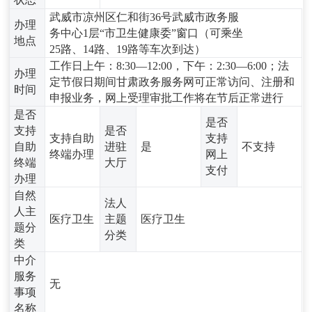
武威市凉州区仁和街36号武威市政务服
办理
务中心1层“市卫生健康委”窗口（可乘坐
地点
25路、14路、19路等车次到达）
工作日上午：8:30—12:00，下午：2:30—6:00；法
办理
定节假日期间甘肃政务服务网可正常访问、注册和
时间
申报业务，网上受理审批工作将在节后正常进行
是否
是否
支持
是否
支持自助
支持
自助
进驻
是
不支持
终端办理
网上
终端
大厅
支付
办理
自然
法人
人主
医疗卫生
主题
医疗卫生
题分
分类
类
中介
服务
无
事项
名称