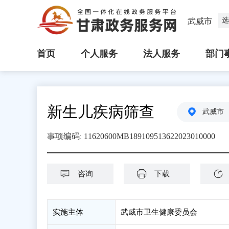
选
武威市
首页
个人服务
法人服务
部门
新生儿疾病筛查
武威市
事项编码
11620600MB189109513622023010000
:
咨询
下载
实施主体
武威市卫生健康委员会