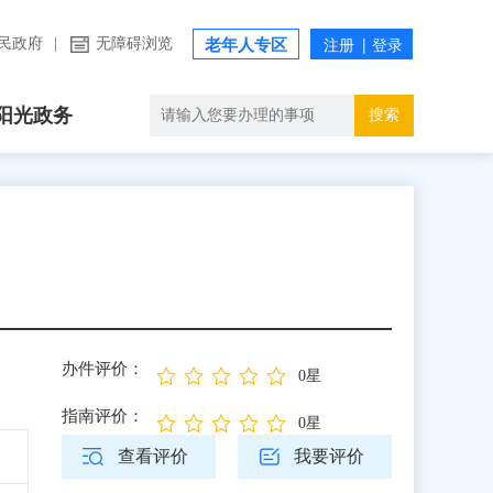
民政府
|
无障碍浏览
老年人专区
阳光政务
搜索
办件评价：
0星
指南评价：
0星
查看评价
我要评价