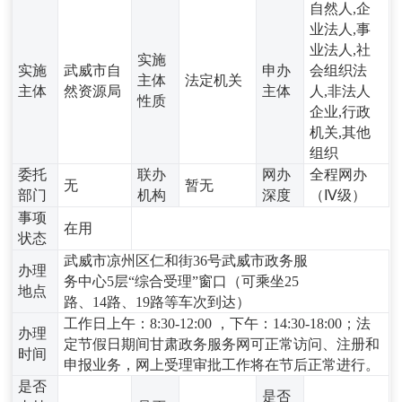
自然人,企
业法人,事
业法人,社
实施
实施
武威市自
申办
会组织法
主体
法定机关
主体
然资源局
主体
人,非法人
性质
企业,行政
机关,其他
组织
委托
联办
网办
全程网办
无
暂无
部门
机构
深度
（Ⅳ级）
事项
在用
状态
武威市凉州区仁和街36号武威市政务服
办理
务中心5层“综合受理”窗口（可乘坐25
地点
路、14路、19路等车次到达）
工作日上午：8:30-12:00 ，下午：14:30-18:00；法
办理
定节假日期间甘肃政务服务网可正常访问、注册和
时间
申报业务，网上受理审批工作将在节后正常进行。
是否
是否