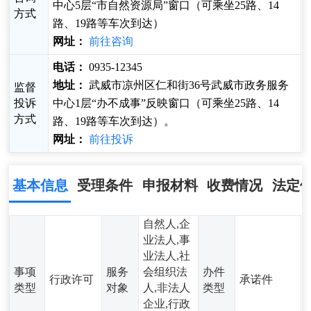
中心5层“市自然资源局”窗口（可乘坐25路、14
方式
路、19路等车次到达）
网址：
前往咨询
电话：
0935-12345
地址：
武威市凉州区仁和街36号武威市政务服务
监督
投诉
中心1层“办不成事”反映窗口（可乘坐25路、14
方式
路、19路等车次到达）。
网址：
前往投诉
基本信息
受理条件
申报材料
收费情况
法定
自然人,企
业法人,事
业法人,社
事项
服务
会组织法
办件
行政许可
承诺件
类型
对象
人,非法人
类型
企业,行政