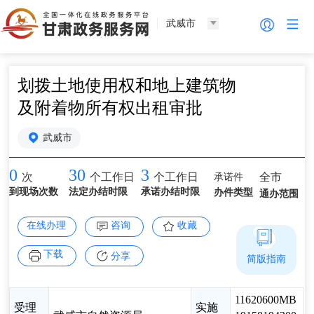
武威市
划拨土地使用权和地上建筑物
及附着物所有权出租审批
武威市
0
30
3
承诺件
全市
次
个工作日
个工作日
到现场次数
法定办结时限
承诺办结时限
办件类型
通办范围
在线办理
咨询
收藏
下载
分享
简版指南
11620600MB
受理
实施