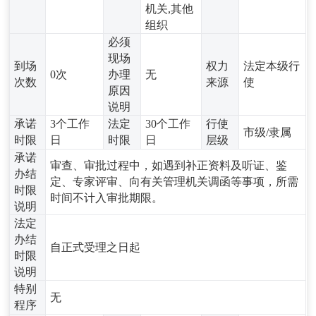
机关,其他
组织
必须
现场
到场
权力
法定本级行
0次
办理
无
次数
来源
使
原因
说明
承诺
3个工作
法定
30个工作
行使
市级/隶属
时限
日
时限
日
层级
承诺
审查、审批过程中，如遇到补正资料及听证、鉴
办结
定、专家评审、向有关管理机关调函等事项，所需
时限
时间不计入审批期限。
说明
法定
办结
自正式受理之日起
时限
说明
特别
无
程序