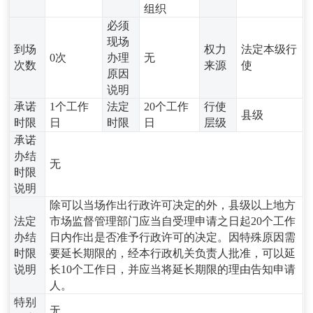
组织
必须
现场
到场
权力
法定本级行
0次
办理
无
次数
来源
使
原因
说明
承诺
1个工作
法定
20个工作
行使
县级
时限
日
时限
日
层级
承诺
办结
无
时限
说明
除可以当场作出行政许可决定的外，县级以上地方
法定
市场监督管理部门应当自受理申请之日起20个工作
办结
日内作出是否准予行政许可的决定。因特殊原因需
时限
要延长期限的，经本行政机关负责人批准，可以延
说明
长10个工作日，并应当将延长期限的理由告知申请
人。
特别
无