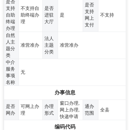
是否
是否
支持
不支持自
是否
支持
自助
助终端办
进驻
是
不支持
网上
终端
理
大厅
支付
办理
自然
法人
人主
准营准办
主题
准营准办
题分
分类
类
中介
服务
无
事项
名称
办事信息
窗口办理,
是否
可网上办
办理
通办
网上办理,
全县
网办
理
形式
范围
快递申请
编码代码