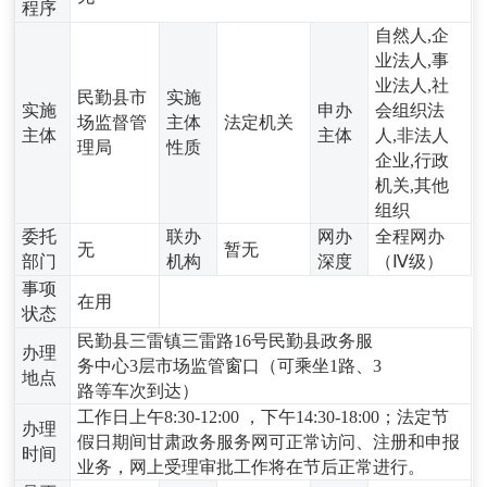
程序
自然人,企
业法人,事
业法人,社
民勤县市
实施
实施
申办
会组织法
场监督管
主体
法定机关
主体
主体
人,非法人
理局
性质
企业,行政
机关,其他
组织
委托
联办
网办
全程网办
无
暂无
部门
机构
深度
（Ⅳ级）
事项
在用
状态
民勤县三雷镇三雷路16号民勤县政务服
办理
务中心3层市场监管窗口（可乘坐1路、3
地点
路等车次到达）
工作日上午8:30-12:00 ，下午14:30-18:00；法定节
办理
假日期间甘肃政务服务网可正常访问、注册和申报
时间
业务，网上受理审批工作将在节后正常进行。