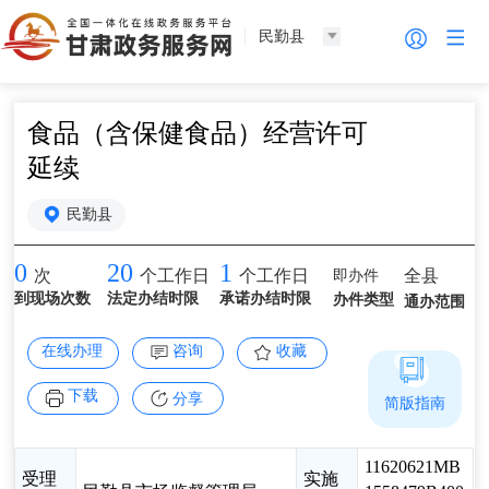
民勤县
食品（含保健食品）经营许可
延续
民勤县
0
20
1
即办件
全县
次
个工作日
个工作日
到现场次数
法定办结时限
承诺办结时限
办件类型
通办范围
在线办理
咨询
收藏
下载
分享
简版指南
11620621MB
受理
实施