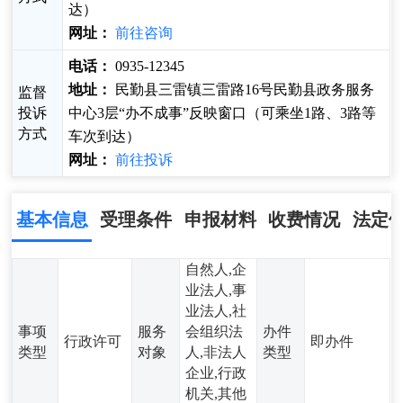
达）
网址：
前往咨询
电话：
0935-12345
地址：
民勤县三雷镇三雷路16号民勤县政务服务
监督
投诉
中心3层“办不成事”反映窗口（可乘坐1路、3路等
方式
车次到达）
网址：
前往投诉
基本信息
受理条件
申报材料
收费情况
法定
自然人,企
业法人,事
业法人,社
事项
服务
会组织法
办件
行政许可
即办件
类型
对象
人,非法人
类型
企业,行政
机关,其他