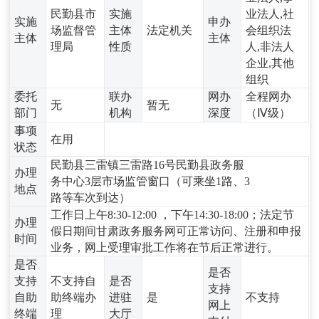
民勤县市
实施
业法人,社
实施
申办
场监督管
主体
法定机关
会组织法
主体
主体
理局
性质
人,非法人
企业,其他
组织
委托
联办
网办
全程网办
无
暂无
部门
机构
深度
（Ⅳ级）
事项
在用
状态
民勤县三雷镇三雷路16号民勤县政务服
办理
务中心3层市场监管窗口（可乘坐1路、3
地点
路等车次到达）
工作日上午8:30-12:00 ，下午14:30-18:00；法定节
办理
假日期间甘肃政务服务网可正常访问、注册和申报
时间
业务，网上受理审批工作将在节后正常进行。
是否
是否
支持
不支持自
是否
支持
自助
助终端办
进驻
是
不支持
网上
终端
理
大厅