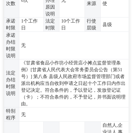
0次
办理
无
次数
来源
使
原因
说明
承诺
1个工作
法定
10个工作
行使
县级
时限
日
时限
日
层级
承诺
办结
无
时限
说明
《甘肃省食品小作坊小经营店小摊点监督管理条
例》[甘肃省人民代表大会常务委员会公告（第51
法定
号）] 第八条 县级人民政府市场监督管理部门或者
办结
派出机构应当自收到申请之日起十个工作日内作出
时限
登记决定。符合条件的，予以登记，发放登记证
说明
（卡）；不符合条件的，不予登记，并书面说明理
由。
特别
无
程序
自然人,企
业法人,事