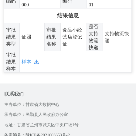
编码
编码
000
01
结果信息
是否
审批
审批
食品小经
支持
支持物流快
结果
证照
结果
营店登记
物流
递
类型
名称
证
快递
审批
结果
样本
样本
联系我们
主办单位：甘肃省大数据中心
承办单位：民勤县人民政府办公室
地址：甘肃省兰州市城关区中央广场1号
邮政编码：730030
备案编号：陇ICP备2021003653号-2