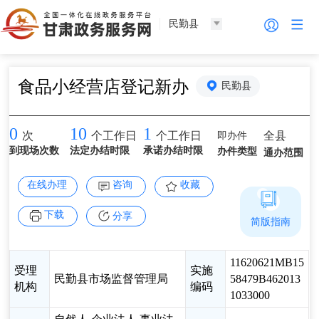
民勤县
食品小经营店登记新办
民勤县
0
10
1
即办件
全县
次
个工作日
个工作日
到现场次数
法定办结时限
承诺办结时限
办件类型
通办范围
在线办理
咨询
收藏
下载
分享
简版指南
11620621MB15
受理
实施
民勤县市场监督管理局
58479B462013
机构
编码
1033000