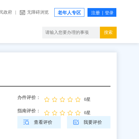
民政府
|
无障碍浏览
老年人专区
搜索
办件评价：
0星
指南评价：
0星
查看评价
我要评价