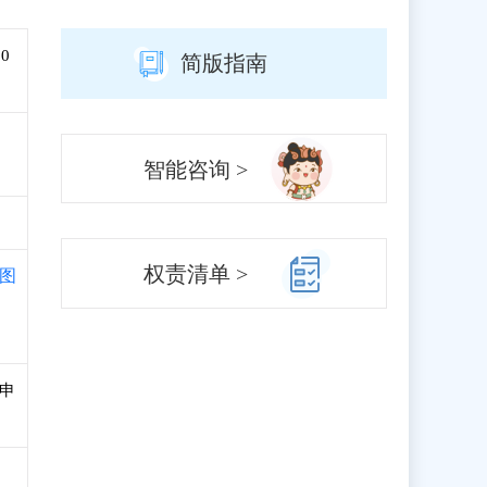
00
简版指南
智能咨询 >
权责清单 >
图
和申