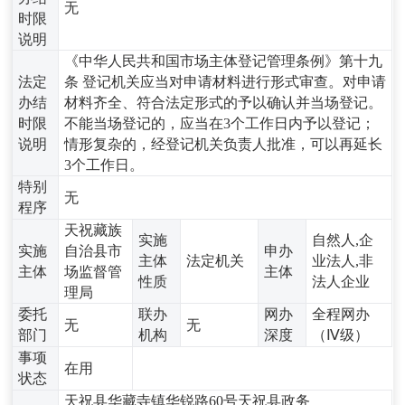
无
时限
说明
《中华人民共和国市场主体登记管理条例》第十九
法定
条 登记机关应当对申请材料进行形式审查。对申请
办结
材料齐全、符合法定形式的予以确认并当场登记。
时限
不能当场登记的，应当在3个工作日内予以登记；
说明
情形复杂的，经登记机关负责人批准，可以再延长
3个工作日。
特别
无
程序
天祝藏族
实施
自然人,企
实施
自治县市
申办
主体
法定机关
业法人,非
主体
场监督管
主体
性质
法人企业
理局
委托
联办
网办
全程网办
无
无
部门
机构
深度
（Ⅳ级）
事项
在用
状态
天祝县华藏寺镇华锐路60号天祝县政务