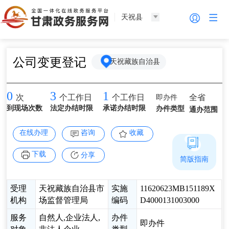
天祝县
公司变更登记
天祝藏族自治县
0
3
1
即办件
全省
次
个工作日
个工作日
到现场次数
法定办结时限
承诺办结时限
办件类型
通办范围
在线办理
咨询
收藏
下载
分享
简版指南
受理
天祝藏族自治县市
实施
11620623MB151189X
机构
场监督管理局
编码
D4000131003000
服务
自然人,企业法人,
办件
即办件