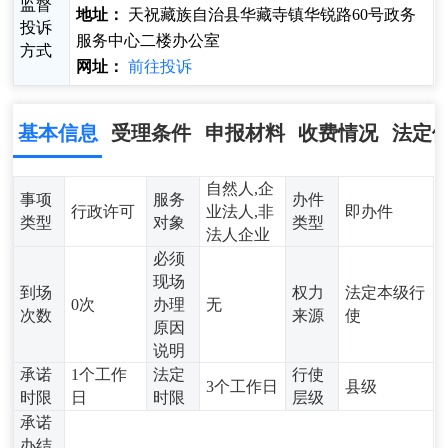
监督
地址：
天祝藏族自治县华藏寺镇华锐路60号政务
投诉
服务中心二楼办公室
方式
网址：
前往投诉
基本信息
受理条件
申报材料
收费情况
法定
自然人,企
事项
服务
办件
行政许可
业法人,非
即办件
类型
对象
类型
法人企业
必须
现场
到场
权力
法定本级行
0次
办理
无
次数
来源
使
原因
说明
承诺
1个工作
法定
行使
3个工作日
县级
时限
日
时限
层级
承诺
办结