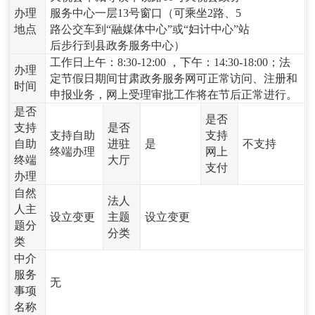
办理
服务中心一层13号窗口（可乘坐2路、5
地点
路公交车到“融媒体中心”或“妇计中心”站
后步行到县政务服务中心）
工作日上午：8:30-12:00 ，下午：14:30-18:00；法
办理
定节假日期间甘肃政务服务网可正常访问、注册和
时间
申报业务，网上受理审批工作将在节后正常进行。
是否
是否
支持
是否
支持自助
支持
自助
进驻
是
不支持
终端办理
网上
终端
大厅
支付
办理
自然
法人
人主
设立变更
主题
设立变更
题分
分类
类
中介
服务
无
事项
名称