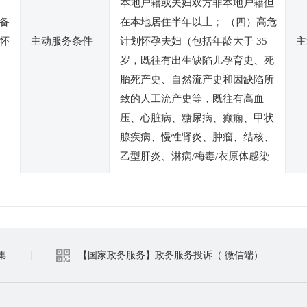
本地户籍或夫妇双方非本地户籍但
备
在本地居住半年以上； （四）高危
怀
主动服务条件
计划怀孕夫妇（包括年龄大于 35
主
岁，既往有出生缺陷儿孕育史、死
胎死产史、自然流产史和因缺陷所
致的人工流产史等，既往有高血
压、心脏病、糖尿病、癫痫、甲状
腺疾病、慢性肾炎、肿瘤、结核、
乙型肝炎、淋病/梅毒/衣原体感染
集
|
【国家政务服务】政务服务投诉（ 微信端）
|