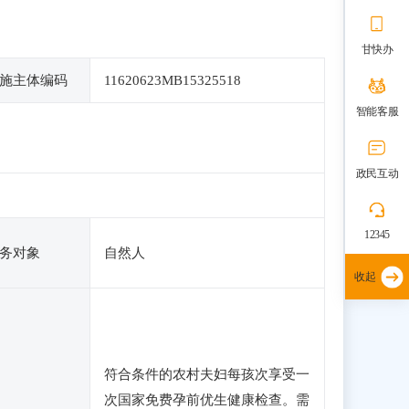
甘快办
施主体编码
11620623MB15325518
智能客服
政民互动
12345
务对象
自然人
收起
符合条件的农村夫妇每孩次享受一
次国家免费孕前优生健康检查。需