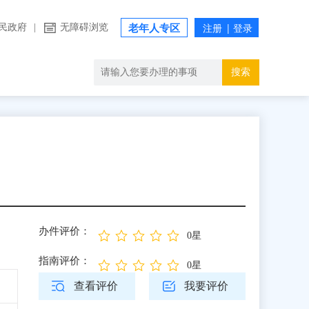
民政府
|
无障碍浏览
老年人专区
搜索
办件评价：
0星
指南评价：
0星
查看评价
我要评价