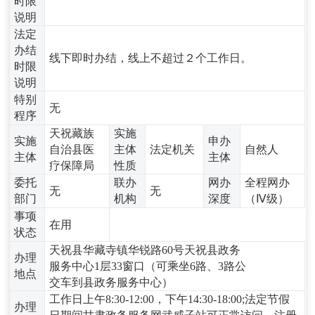
时限
说明
法定
办结
线下即时办结，线上不超过２个工作日。
时限
说明
特别
无
程序
天祝藏族
实施
实施
申办
自治县医
主体
法定机关
自然人
主体
主体
疗保障局
性质
委托
联办
网办
全程网办
无
无
部门
机构
深度
（Ⅳ级）
事项
在用
状态
天祝县华藏寺镇华锐路60号天祝县政务
办理
服务中心1层33窗口（可乘坐6路、3路公
地点
交车到县政务服务中心）
工作日上午8:30-12:00，下午14:30-18:00;法定节假
办理