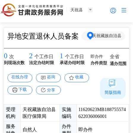
天祝县
异地安置退休人员备案
天祝藏族自治县
0
2
1
即办件
全省
次
个工作日
个工作日
到现场次数
法定办结时限
承诺办结时限
办件类型
通办范围
在线办理
咨询
收藏
下载
分享
简版指南
受理
天祝藏族自治县
实施
11620623MB188755574
机构
医疗保障局
编码
622036006001
服务
办件
自然人
即办件