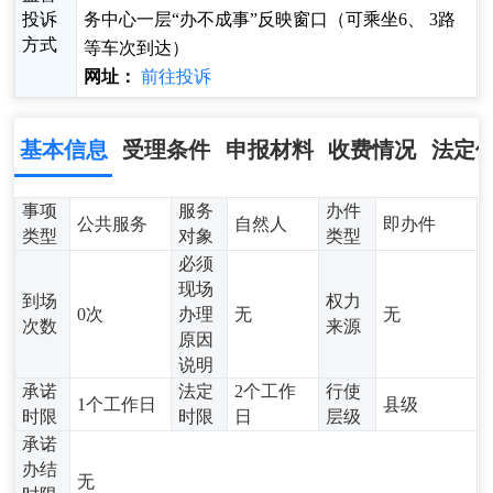
投诉
务中心一层“办不成事”反映窗口（可乘坐6、 3路
方式
等车次到达）
网址：
前往投诉
基本信息
受理条件
申报材料
收费情况
法定
事项
服务
办件
公共服务
自然人
即办件
类型
对象
类型
必须
现场
到场
权力
0次
办理
无
无
次数
来源
原因
说明
承诺
法定
2个工作
行使
1个工作日
县级
时限
时限
日
层级
承诺
办结
无