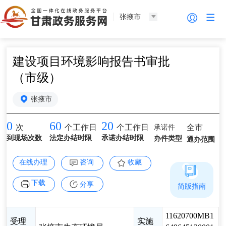
张掖市
建设项目环境影响报告书审批
（市级）
张掖市
0
60
20
承诺件
全市
次
个工作日
个工作日
到现场次数
法定办结时限
承诺办结时限
办件类型
通办范围
在线办理
咨询
收藏
下载
分享
简版指南
11620700MB1
受理
实施