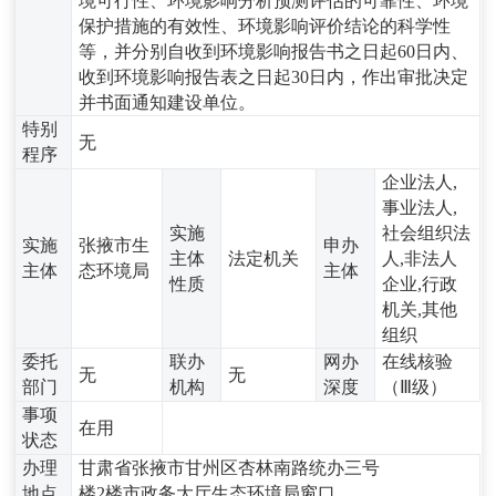
境可行性、环境影响分析预测评估的可靠性、环境
保护措施的有效性、环境影响评价结论的科学性
等，并分别自收到环境影响报告书之日起60日内、
收到环境影响报告表之日起30日内，作出审批决定
并书面通知建设单位。
特别
无
程序
企业法人,
事业法人,
实施
社会组织法
实施
张掖市生
申办
主体
法定机关
人,非法人
主体
态环境局
主体
性质
企业,行政
机关,其他
组织
委托
联办
网办
在线核验
无
无
部门
机构
深度
（Ⅲ级）
事项
在用
状态
办理
甘肃省张掖市甘州区杏林南路统办三号
地点
楼2楼市政务大厅生态环境局窗口