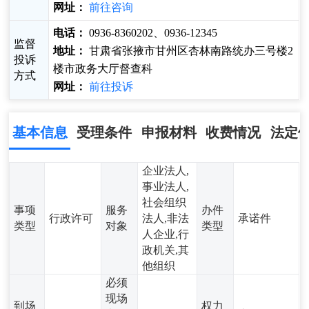
网址：
前往咨询
电话：
0936-8360202、0936-12345
监督
地址：
甘肃省张掖市甘州区杏林南路统办三号楼2
投诉
楼市政务大厅督查科
方式
网址：
前往投诉
基本信息
受理条件
申报材料
收费情况
法定
企业法人,
事业法人,
社会组织
事项
服务
办件
行政许可
法人,非法
承诺件
类型
对象
类型
人企业,行
政机关,其
他组织
必须
现场
到场
权力