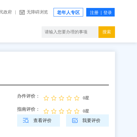
民政府
|
无障碍浏览
老年人专区
搜索
办件评价：
0星
指南评价：
0星
查看评价
我要评价