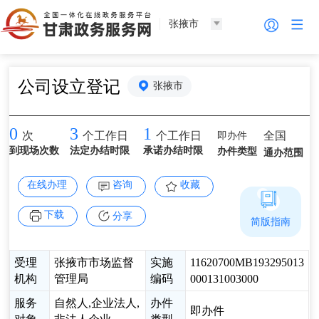
张掖市
公司设立登记
张掖市
0
3
1
即办件
全国
次
个工作日
个工作日
到现场次数
法定办结时限
承诺办结时限
办件类型
通办范围
在线办理
咨询
收藏
下载
分享
简版指南
受理
张掖市市场监督
实施
11620700MB193295013
机构
管理局
编码
000131003000
服务
自然人,企业法人,
办件
即办件