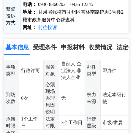
电话：
0936-8360202，0936-12345
监督
地址：
甘肃省张掖市甘州区杏林南路统办3号楼2
投诉
楼市政务服务中心督查科
方式
网址：
前往投诉
基本信息
受理条件
申报材料
收费情况
法定
自然人,企
事项
服务
办件
行政许可
业法人,非
即办件
类型
对象
类型
法人企业
必须
现场
到场
权力
法定本级行
0次
办理
无
次数
来源
使
原因
说明
承诺
1个工作
法定
行使
3个工作日
市级/隶属
时限
日
时限
层级