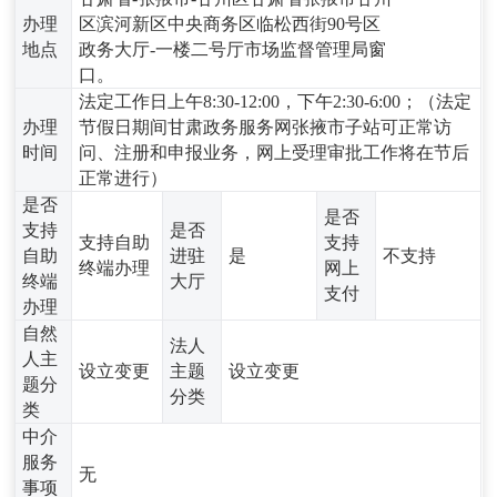
办理
区滨河新区中央商务区临松西街90号区
地点
政务大厅-一楼二号厅市场监督管理局窗
口。
法定工作日上午8:30-12:00，下午2:30-6:00；（法定
办理
节假日期间甘肃政务服务网张掖市子站可正常访
时间
问、注册和申报业务，网上受理审批工作将在节后
正常进行）
是否
是否
支持
是否
支持自助
支持
自助
进驻
是
不支持
终端办理
网上
终端
大厅
支付
办理
自然
法人
人主
设立变更
主题
设立变更
题分
分类
类
中介
服务
无
事项