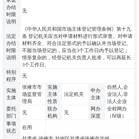
承诺
办结
无
时限
说明
《中华人民共和国市场主体登记管理条例》第十九
法定
条 登记机关应当对申请材料进行形式审查。对申请
办结
材料齐全、符合法定形式的予以确认并当场登记。
时限
不能当场登记的，应当在3个工作日内予以登记；
说明
情形复杂的，经登记机关负责人批准，可以再延长
3个工作日。
特别
无
程序
张掖市市
实施
自然人,企
实施
申办
场监督管
主体
法定机关
业法人,非
主体
主体
理局
性质
法人企业
委托
联办
网办
全程网办
无
无
部门
机构
深度
（Ⅳ级）
事项
在用
状态
甘肃省-张掖市-甘州区甘肃省张掖市甘州