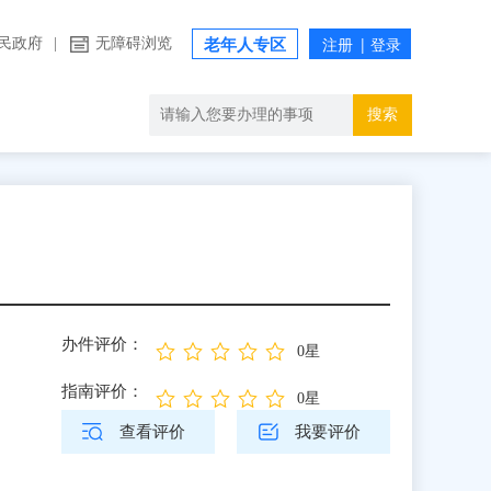
民政府
|
无障碍浏览
老年人专区
搜索
办件评价：
0星
指南评价：
0星
查看评价
我要评价