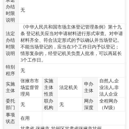
承诺
办结
无
时限
说明
《中华人民共和国市场主体登记管理条例》第十九
法定
条 登记机关应当对申请材料进行形式审查。对申请
办结
材料齐全、符合法定形式的予以确认并当场登记。
时限
不能当场登记的，应当在3个工作日内予以登记；
说明
情形复杂的，经登记机关负责人批准，可以再延长
3个工作日。
特别
无
程序
张掖市市
实施
自然人,企
实施
申办
场监督管
主体
法定机关
业法人,非
主体
主体
理局
性质
法人企业
委托
联办
网办
全程网办
无
无
部门
机构
深度
（Ⅳ级）
事项
在用
状态
甘肃省-张掖市-甘州区甘肃省张掖市甘州