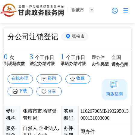
张掖市
分公司注销登记
张掖市
0
3
1
即办件
全国
次
个工作日
个工作日
到现场次数
法定办结时限
承诺办结时限
办件类型
通办范围
在线办理
咨询
收藏
下载
分享
简版指南
受理
张掖市市场监督
实施
11620700MB193295013
机构
管理局
编码
000131003000
服务
自然人,企业法人,
办件
即办件