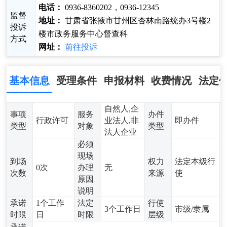
电话：
0936-8360202，0936-12345
监督
地址：
甘肃省张掖市甘州区杏林南路统办3号楼2
投诉
楼市政务服务中心督查科
方式
网址：
前往投诉
基本信息
受理条件
申报材料
收费情况
法定
自然人,企
事项
服务
办件
行政许可
业法人,非
即办件
类型
对象
类型
法人企业
必须
现场
到场
权力
法定本级行
0次
办理
无
次数
来源
使
原因
说明
承诺
1个工作
法定
行使
3个工作日
市级/隶属
时限
日
时限
层级