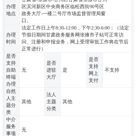
办理
区滨河新区中央商务区临松西街90号区
地点
政务大厅-一楼二号厅市场监督管理局窗
口。
法定工作日上午8:30-12:00，下午2:30-6:00；（法定
办理
节假日期间甘肃政务服务网张掖市子站可正常访
时间
问、注册和申报业务，网上受理审批工作将在节后
正常进行）
是否
是否
支持
是否
支持
自助
无
进驻
是
不支持
网上
终端
大厅
支付
办理
自然
法人
人主
其他
主题
其他
题分
分类
类
中介
服务
无
事项