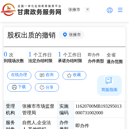
张掖市
股权出质的撤销
张掖市
0
1
1
即办件
全省
次
个工作日
个工作日
到现场次数
法定办结时限
承诺办结时限
办件类型
通办范围
在线办理
咨询
收藏
下载
分享
简版指南
受理
张掖市市场监督
实施
11620700MB193295013
机构
管理局
编码
000731002000
服务
自然人,企业法
办件
即办件