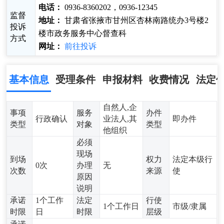
电话：
0936-8360202，0936-12345
监督
地址：
甘肃省张掖市甘州区杏林南路统办3号楼2
投诉
楼市政务服务中心督查科
方式
网址：
前往投诉
基本信息
受理条件
申报材料
收费情况
法定
自然人,企
事项
服务
办件
行政确认
业法人,其
即办件
类型
对象
类型
他组织
必须
现场
到场
权力
法定本级行
0次
办理
无
次数
来源
使
原因
说明
承诺
1个工作
法定
行使
1个工作日
市级/隶属
时限
日
时限
层级