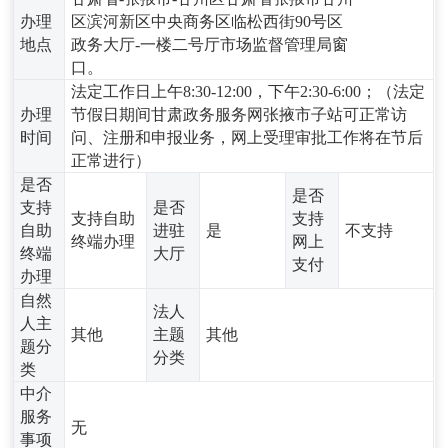
办理
区滨河新区中央商务区临松西街90号区
地点
政务大厅-一楼二号厅市场监督管理局窗
口。
法定工作日上午8:30-12:00，下午2:30-6:00；（法定
办理
节假日期间甘肃政务服务网张掖市子站可正常访
时间
问、注册和申报业务，网上受理审批工作将在节后
正常进行）
是否
是否
支持
是否
支持自助
支持
自助
进驻
是
不支持
终端办理
网上
终端
大厅
支付
办理
自然
法人
人主
其他
主题
其他
题分
分类
类
中介
服务
无
事项