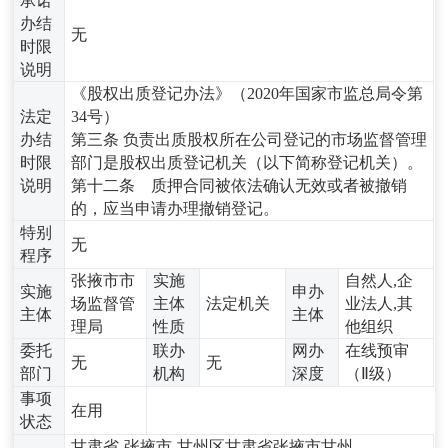
承诺
办结
无
时限
说明
《股权出质登记办法》（2020年国家市监总局令第
法定
34号）
办结
第三条 负责出质股权所在公司登记的市场监督管理
时限
部门是股权出质登记机关（以下简称登记机关）。
说明
第十二条 质押合同被依法确认无效或者被撤销
的，应当申请办理撤销登记。
特别
无
程序
张掖市市
实施
自然人,企
实施
申办
场监督管
主体
法定机关
业法人,其
主体
主体
理局
性质
他组织
委托
联办
网办
在线预审
无
无
部门
机构
深度
（Ⅱ级）
事项
在用
状态
甘肃省-张掖市-甘州区甘肃省张掖市甘州