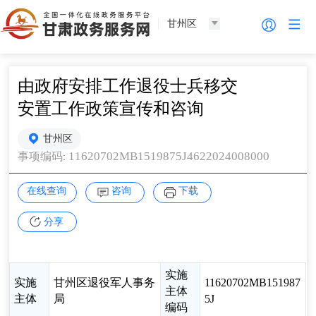
甘州区
由政府安排工作退役士兵移交
安置工作政策宣传和咨询
甘州区
11620702MB1519875J4622024008000
事项编码
:
在线查询
咨询
下载
分享
实施
实施
甘州区退役军人事务
11620702MB151987
主体
主体
局
5J
编码