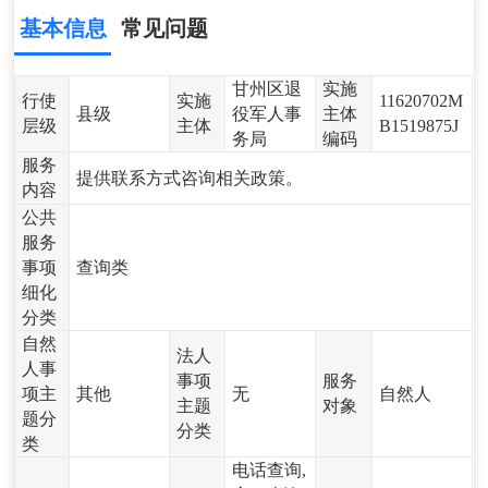
基本信息
常见问题
甘州区退
实施
行使
实施
11620702M
县级
役军人事
主体
层级
主体
B1519875J
务局
编码
服务
提供联系方式咨询相关政策。
内容
公共
服务
事项
查询类
细化
分类
自然
法人
人事
事项
服务
项主
其他
无
自然人
主题
对象
题分
分类
类
电话查询,