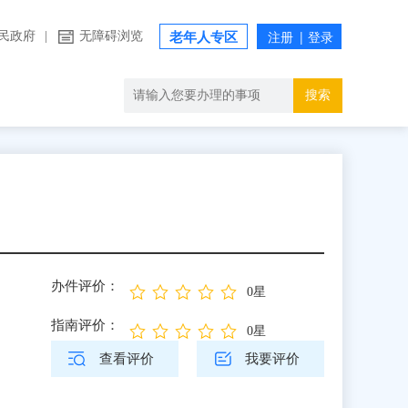
民政府
|
无障碍浏览
老年人专区
搜索
办件评价：
0星
指南评价：
0星
查看评价
我要评价