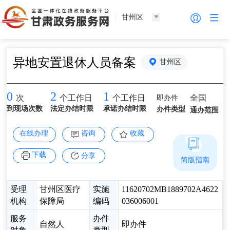
甘州区
异地安置退休人员备案
甘州区
0
2
1
即办件
全国
次
个工作日
个工作日
到现场次数
法定办结时限
承诺办结时限
办件类型
通办范围
在线办理
咨询
收藏
下载
分享
简版指南
受理
甘州区医疗
实施
11620702MB1889702A4622
机构
保障局
编码
036006001
服务
办件
自然人
即办件