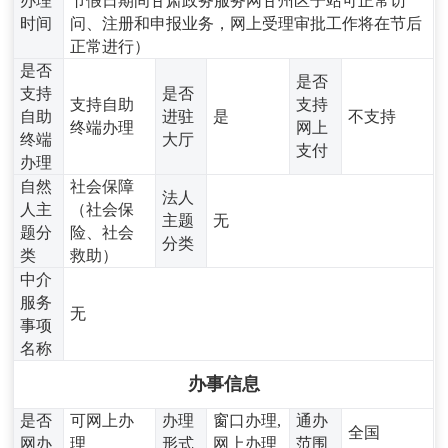
办理
节假日期间甘肃政务服务网甘州区子站可正常访
时间
问、注册和申报业务，网上受理审批工作将在节后
正常进行）
是否
是否
支持
是否
支持自助
支持
自助
进驻
是
不支持
终端办理
网上
终端
大厅
支付
办理
自然
社会保障
法人
人主
（社会保
主题
无
题分
险、社会
分类
类
救助）
中介
服务
无
事项
名称
办事信息
是否
可网上办
办理
窗口办理,
通办
全国
网办
理
形式
网上办理
范围