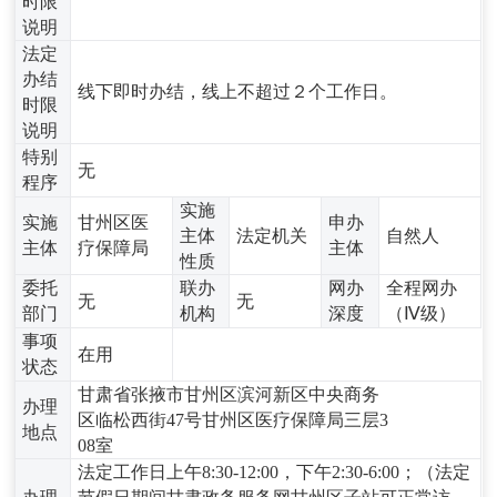
时限
说明
法定
办结
线下即时办结，线上不超过２个工作日。
时限
说明
特别
无
程序
实施
实施
甘州区医
申办
主体
法定机关
自然人
主体
疗保障局
主体
性质
委托
联办
网办
全程网办
无
无
部门
机构
深度
（Ⅳ级）
事项
在用
状态
甘肃省张掖市甘州区滨河新区中央商务
办理
区临松西街47号甘州区医疗保障局三层3
地点
08室
法定工作日上午8:30-12:00，下午2:30-6:00；（法定