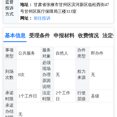
监督
地址：
甘肃省张掖市甘州区滨河新区临松西街47
投诉
号甘州区医疗保障局三楼313室
方式
网址：
前往投诉
基本信息
受理条件
申报材料
收费情况
法定
事项
服务
办件
公共服务
自然人
即办件
类型
对象
类型
必须
现场
到场
权力
0次
办理
无
无
次数
来源
原因
说明
承诺
法定
2个工作
行使
1个工作日
县级
时限
时限
日
层级
承诺
办结
无