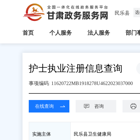
选
民乐县
首页
个人服务
法人服务
部门
护士执业注册信息查询
事项编码
11620722MB1918278U4622023037000
:
在线查询
咨询
实施主体
民乐县卫生健康局