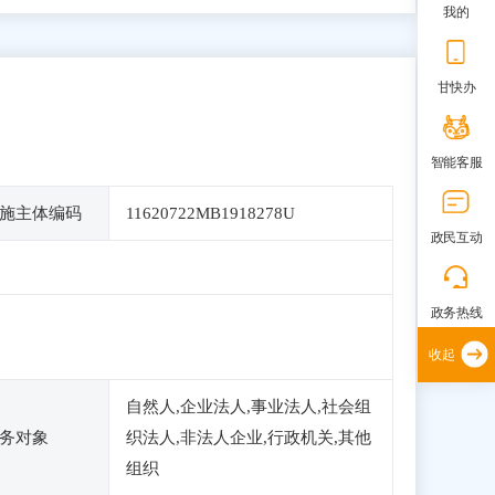
我的
甘快办
智能客服
施主体编码
11620722MB1918278U
政民互动
政务热线
收起
自然人,企业法人,事业法人,社会组
务对象
织法人,非法人企业,行政机关,其他
组织