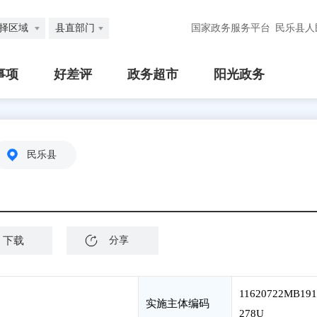
择区域
县直部门
国家政务服务平台
民乐县人
事项
好差评
政务超市
阳光政务
民乐县
下载
分享
11620722MB191
实施主体编码
278U