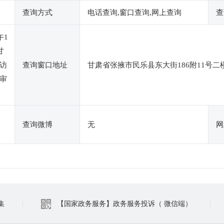
查询方式
电话查询,窗口查询,网上查询
查
午1
甘
访
查询窗口地址
甘肃省张掖市民乐县东大街186附11号二
审
查询微博
无
网
集
|
【国家政务服务】政务服务投诉（ 微信端）
|