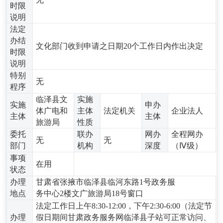
时限
说明
法定
办结
文化部门收到申请之日期20个工作日内作出决定
时限
说明
特别
无
程序
临泽县文
实施
实施
申办
体广电和
主体
法定机关
企业法人
主体
主体
旅游局
性质
委托
联办
网办
全程网办
无
无
部门
机构
深度
（Ⅳ级）
事项
在用
状态
办理
甘肃省张掖市临泽县临河东路1号政务服
地点
务中心2楼文广旅游局18号窗口
法定工作日上午8:30-12:00，下午2:30-6:00（法定节
办理
假日期间甘肃政务服务网临泽县子站可正常访问、