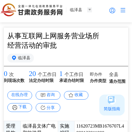
临泽县
从事互联网上网服务营业场所
经营活动的审批
临泽县
0
20
1
即办件
全县
次
个工作日
个工作日
到现场次数
法定办结时限
承诺办结时限
办件类型
通办范围
在线办理
咨询
收藏
下载
分享
简版指南
受理
临泽县文体广电
实施
11620723MB1676707L4