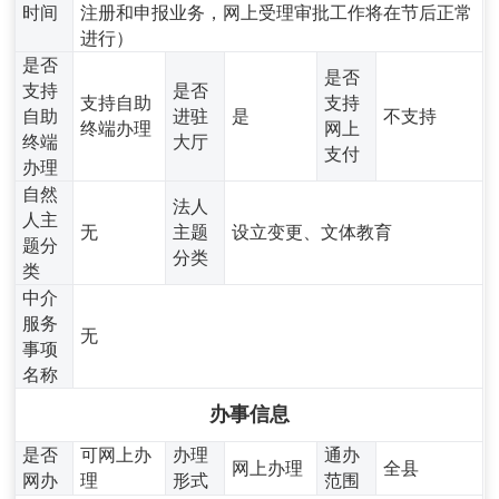
时间
注册和申报业务，网上受理审批工作将在节后正常
进行）
是否
是否
支持
是否
支持自助
支持
自助
进驻
是
不支持
终端办理
网上
终端
大厅
支付
办理
自然
法人
人主
无
主题
设立变更、文体教育
题分
分类
类
中介
服务
无
事项
名称
办事信息
是否
可网上办
办理
通办
网上办理
全县
网办
理
形式
范围