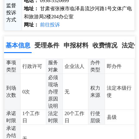
电话：
0936-5520699
监督
地址：
甘肃省张掖市临泽县流沙河路1号文体广电
投诉
和旅游局2楼204办公室
方式
网址：
前往投诉
基本信息
受理条件
申报材料
收费情况
法定
事项
服务
办件
行政许可
企业法人
即办件
类型
对象
类型
必须
现场
到场
权力
法定本级行
0次
办理
无
次数
来源
使
原因
说明
承诺
1个工作
法定
20个工作
行使
县级
时限
日
时限
日
层级
承诺
办结
无