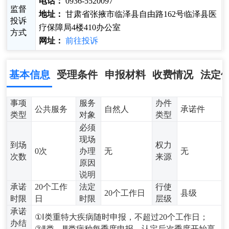
电话：
0936-5520097
监督
地址：
甘肃省张掖市临泽县自由路162号临泽县医
投诉
疗保障局4楼410办公室
方式
网址：
前往投诉
基本信息
受理条件
申报材料
收费情况
法定
事项
服务
办件
公共服务
自然人
承诺件
类型
对象
类型
必须
现场
到场
权力
0次
办理
无
无
次数
来源
原因
说明
承诺
20个工作
法定
行使
20个工作日
县级
时限
日
时限
层级
承诺
①Ⅰ类重特大疾病随时申报，不超过20个工作日；
办结
②Ⅱ类、Ⅲ类病种每季度申报，认定后次季度开始享