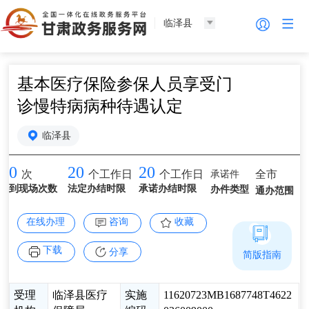
临泽县
基本医疗保险参保人员享受门
诊慢特病病种待遇认定
临泽县
0
20
20
承诺件
全市
次
个工作日
个工作日
到现场次数
法定办结时限
承诺办结时限
办件类型
通办范围
在线办理
咨询
收藏
下载
分享
简版指南
受理
临泽县医疗
实施
11620723MB1687748T4622