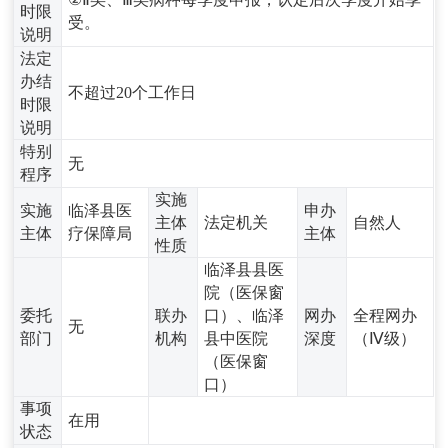
时限
受。
说明
法定
办结
不超过20个工作日
时限
说明
特别
无
程序
实施
实施
临泽县医
申办
主体
法定机关
自然人
主体
疗保障局
主体
性质
临泽县县医
院（医保窗
委托
联办
口）、临泽
网办
全程网办
无
部门
机构
县中医院
深度
（Ⅳ级）
（医保窗
口）
事项
在用
状态