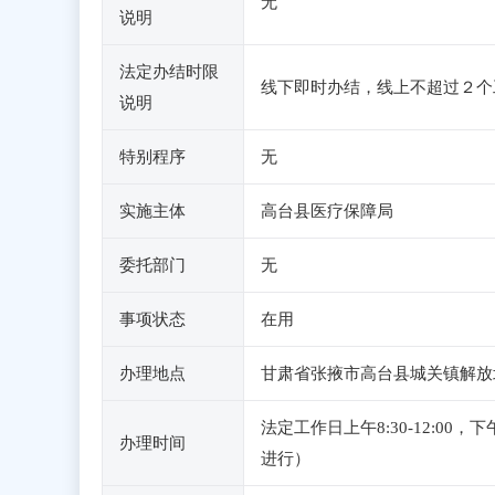
无
说明
法定办结时限
线下即时办结，线上不超过２个
说明
特别程序
无
实施主体
高台县医疗保障局
委托部门
无
事项状态
在用
办理地点
甘肃省张掖市高台县城关镇解放北路
法定工作日上午8:30-12:0
办理时间
进行）