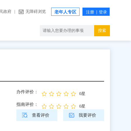
民政府
|
无障碍浏览
老年人专区
搜索
办件评价：
0星
指南评价：
0星
查看评价
我要评价