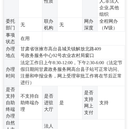
性质
人,非法人
企业,其他
组织
委托
联办
网办
全程网办
无
无
部门
机构
深度
（Ⅳ级）
事项
在用
状态
办理
甘肃省张掖市高台县城关镇解放北路409
地点
号政务服务中心92号农业农村局窗口
法定工作日上午8:30-12:00，下午2:30-6:00（法定节
办理
假日期间甘肃政务服务网高台县子站可正常访问、
时间
注册和申报业务，网上受理审批工作将在节后正常
进行）
是否
是否
支持
不支持自
是否
支持
自助
助终端办
进驻
是
支持
网上
终端
理
大厅
支付
办理
自然
法人