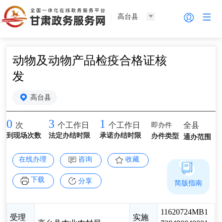
高台县
动物及动物产品检疫合格证核
发
高台县
0
3
1
即办件
全县
次
个工作日
个工作日
到现场次数
法定办结时限
承诺办结时限
办件类型
通办范围
在线办理
咨询
收藏
下载
分享
简版指南
11620724MB1
受理
实施