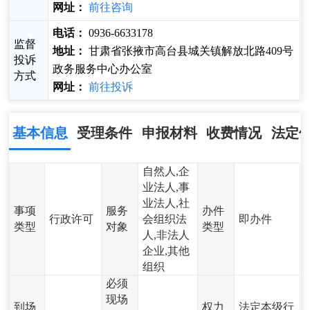
网址：
前往咨询
电话：
0936-6633178
监督
地址：
甘肃省张掖市高台县城关镇解放北路409号
投诉
政务服务中心办公室
方式
网址：
前往投诉
基本信息
受理条件
申报材料
收费情况
法定
自然人,企
业法人,事
业法人,社
事项
服务
办件
行政许可
会组织法
即办件
类型
对象
类型
人,非法人
企业,其他
组织
必须
现场
到场
权力
法定本级行