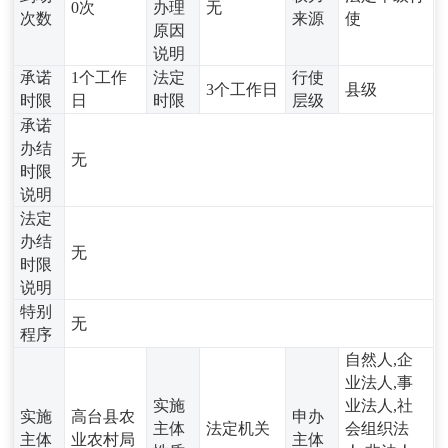
0次
办理
无
次数
来源
使
原因
说明
承诺
1个工作
法定
行使
3个工作日
县级
时限
日
时限
层级
承诺
办结
无
时限
说明
法定
办结
无
时限
说明
特别
无
程序
自然人,企
业法人,事
实施
业法人,社
实施
高台县农
申办
主体
法定机关
会组织法
主体
业农村局
主体