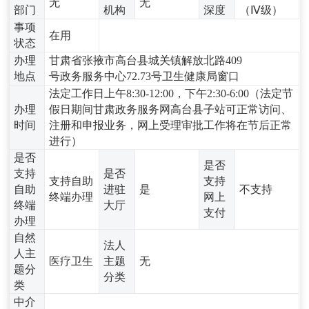
无
无
部门
机构
深度
（Ⅳ级）
事项
在用
状态
办理
甘肃省张掖市高台县城关镇解放北路409
地点
号政务服务中心72.73号卫生健康局窗口
法定工作日上午8:30-12:00，下午2:30-6:00（法定节
办理
假日期间甘肃政务服务网高台县子站可正常访问、
时间
注册和申报业务，网上受理审批工作将在节后正常
进行）
是否
是否
支持
是否
支持自助
支持
自助
进驻
是
不支持
终端办理
网上
终端
大厅
支付
办理
自然
法人
人主
医疗卫生
主题
无
题分
分类
类
中介