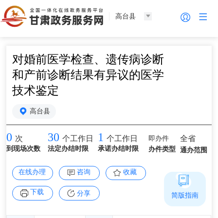
高台县
对婚前医学检查、遗传病诊断
和产前诊断结果有异议的医学
技术鉴定
高台县
0
30
1
即办件
全省
次
个工作日
个工作日
到现场次数
法定办结时限
承诺办结时限
办件类型
通办范围
在线办理
咨询
收藏
下载
分享
简版指南