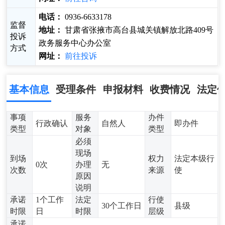
电话：
0936-6633178
监督
地址：
甘肃省张掖市高台县城关镇解放北路409号
投诉
政务服务中心办公室
方式
网址：
前往投诉
基本信息
受理条件
申报材料
收费情况
法定
事项
服务
办件
行政确认
自然人
即办件
类型
对象
类型
必须
现场
到场
权力
法定本级行
0次
办理
无
次数
来源
使
原因
说明
承诺
1个工作
法定
行使
30个工作日
县级
时限
日
时限
层级
承诺