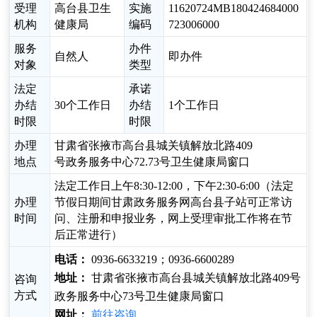
受理
高台县卫生
实施
11620724MB180424684000
机构
健康局
编码
723006000
服务
办件
自然人
即办件
对象
类型
法定
承诺
办结
30个工作日
办结
1个工作日
时限
时限
办理
甘肃省张掖市高台县城关镇解放北路409
地点
号政务服务中心72.73号卫生健康局窗口
法定工作日上午8:30-12:00，下午2:30-6:00（法定
办理
节假日期间甘肃政务服务网高台县子站可正常访
时间
问、注册和申报业务，网上受理审批工作将在节
后正常进行）
电话：
0936-6633219；0936-6600289
地址：
甘肃省张掖市高台县城关镇解放北路409号
咨询
方式
政务服务中心73号卫生健康局窗口
网址：
前往咨询