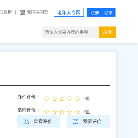
民政府
|
无障碍浏览
老年人专区
搜索
办件评价：
0星
指南评价：
0星
查看评价
我要评价