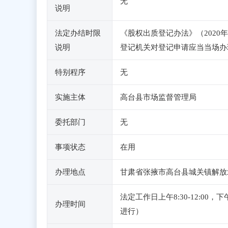
无
说明
法定办结时限
《股权出质登记办法》（2020
说明
登记机关对登记申请应当当场办
特别程序
无
实施主体
高台县市场监督管理局
委托部门
无
事项状态
在用
办理地点
甘肃省张掖市高台县城关镇解放北
法定工作日上午8:30-12:0
办理时间
进行）