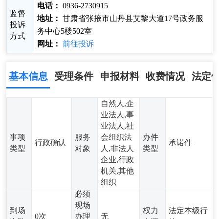
电话：
0936-2730915
监督
地址：
甘肃省张掖市山丹县艾黎大道17号政务服
投诉
务中心5楼502室
方式
网址：
前往投诉
基本信息
受理条件
申报材料
收费情况
法定
自然人,企
业法人,事
业法人,社
事项
服务
会组织法
办件
行政确认
承诺件
类型
对象
人,非法人
类型
企业,行政
机关,其他
组织
必须
现场
到场
权力
法定本级行
0次
办理
无