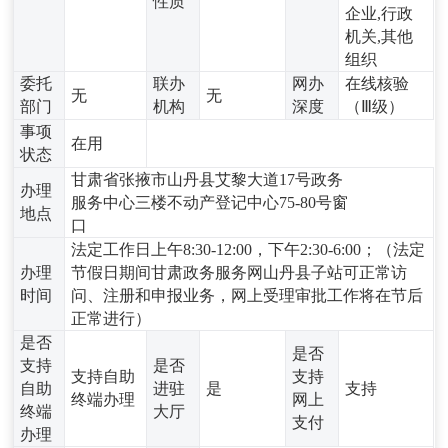
性质
企业,行政
机关,其他
组织
委托
联办
网办
在线核验
无
无
部门
机构
深度
（Ⅲ级）
事项
在用
状态
甘肃省张掖市山丹县艾黎大道17号政务
办理
服务中心三楼不动产登记中心75-80号窗
地点
口
法定工作日上午8:30-12:00，下午2:30-6:00；（法定
办理
节假日期间甘肃政务服务网山丹县子站可正常访
时间
问、注册和申报业务，网上受理审批工作将在节后
正常进行）
是否
是否
支持
是否
支持自助
支持
自助
进驻
是
支持
终端办理
网上
终端
大厅
支付
办理