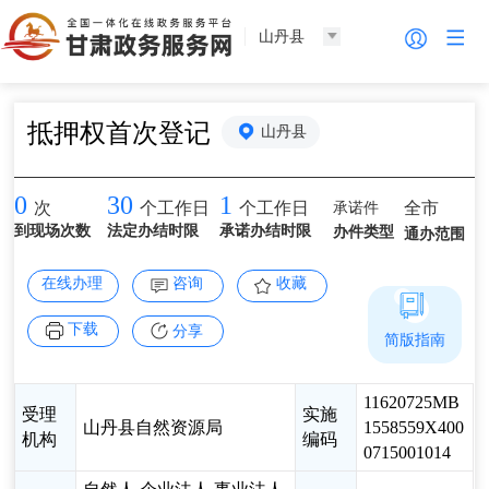
山丹县
抵押权首次登记
山丹县
0
30
1
承诺件
全市
次
个工作日
个工作日
到现场次数
法定办结时限
承诺办结时限
办件类型
通办范围
在线办理
咨询
收藏
下载
分享
简版指南
11620725MB
受理
实施
山丹县自然资源局
1558559X400
机构
编码
0715001014