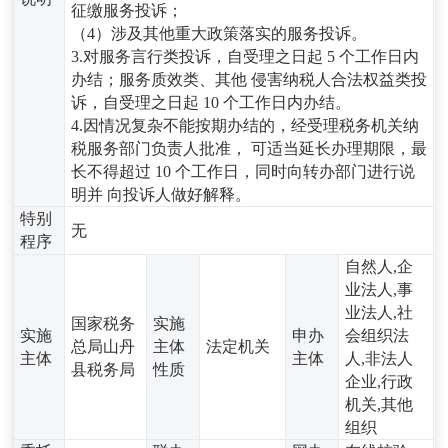
征缴服务投诉；
（4）涉及其他重大政策落实的服务投诉。
3.对服务言行类投诉，自受理之日起 5 个工作日内
办结；服务质效类、其他 侵害纳税人合法权益类投
诉，自受理之日起 10 个工作日内办结。
4.因情况复杂不能按期办结的，经受理税务机关纳
税服务部门负责人批准， 可适当延长办理期限，最
长不得超过 10 个工作日，同时向转办部门进行说
明并 向投诉人做好解释。
特别
无
程序
自然人,企
业法人,事
业法人,社
国家税务
实施
实施
申办
会组织法
总局山丹
主体
法定机关
主体
主体
人,非法人
县税务局
性质
企业,行政
机关,其他
组织