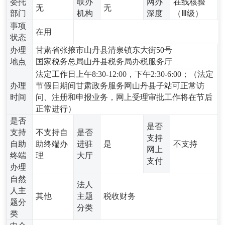
委托
联办
网办
在线核验
无
无
部门
机构
深度
（Ⅲ级）
事项
在用
状态
办理
甘肃省张掖市山丹县清泉镇东大街50号
地点
国家税务总局山丹县税务局办税服务厅
法定工作日上午8:30-12:00，下午2:30-6:00；（法定
办理
节假日期间甘肃政务服务网山丹县子站可正常访
时间
问、注册和申报业务，网上受理审批工作将在节后
正常进行）
是否
是否
支持
不支持自
是否
支持
自助
助终端办
进驻
是
不支持
网上
终端
理
大厅
支付
办理
自然
法人
人主
其他
主题
税收财务
题分
分类
类