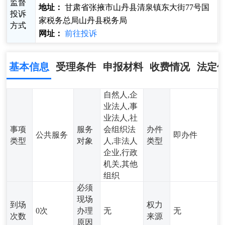
监督
地址：
甘肃省张掖市山丹县清泉镇东大街77号国
投诉
家税务总局山丹县税务局
方式
网址：
前往投诉
基本信息
受理条件
申报材料
收费情况
法定
自然人,企
业法人,事
业法人,社
事项
服务
会组织法
办件
公共服务
即办件
类型
对象
人,非法人
类型
企业,行政
机关,其他
组织
必须
现场
到场
权力
0次
办理
无
无
次数
来源
原因