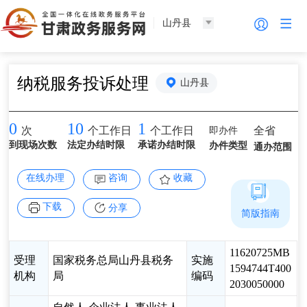
山丹县
纳税服务投诉处理
山丹县
0
10
1
即办件
全省
次
个工作日
个工作日
到现场次数
法定办结时限
承诺办结时限
办件类型
通办范围
在线办理
咨询
收藏
下载
分享
简版指南
11620725MB
受理
国家税务总局山丹县税务
实施
1594744T400
机构
局
编码
2030050000