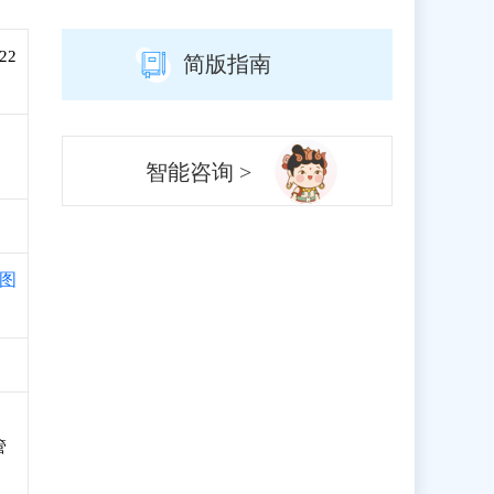
22
简版指南
智能咨询 >
图
管