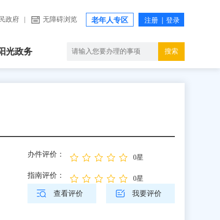
民政府
|
无障碍浏览
老年人专区
阳光政务
搜索
办件评价：
0星
指南评价：
0星
查看评价
我要评价