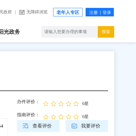
民政府
|
无障碍浏览
老年人专区
阳光政务
搜索
办件评价：
0星
指南评价：
0星
查看评价
我要评价
54