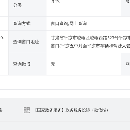
其他
服
分类
查询方式
窗口查询,网上查询
0-
甘肃省平凉市崆峒区崆峒西路523号平凉
查询窗口地址
窗口(平凉五中对面平凉市车辆和驾驶人管
查询微博
无
网
集
|
【国家政务服务】政务服务投诉（微信端）
|