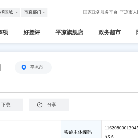
择区域
市直部门
国家政务服务平台
平凉市人
事项
好差评
平凉旗舰店
政务超市
询
平凉市
下载
分享
1162080001394
实施主体编码
5XA