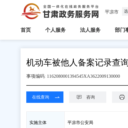
选
平凉市
首页
个人服务
法人服务
部门
机动车被他人备案记录查
事项编码
1162080001394545XA3622009130000
:
在线查询
咨询
实施主体
平凉市公安局