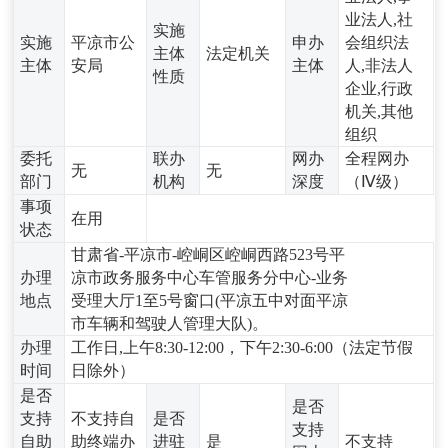
业法人,社
实施
实施
平凉市公
申办
会组织法
主体
法定机关
主体
安局
主体
人,非法人
性质
企业,行政
机关,其他
组织
委托
联办
网办
全程网办
无
无
部门
机构
深度
（Ⅳ级）
事项
在用
状态
甘肃省-平凉市-崆峒区崆峒西路523号平
办理
凉市政务服务中心车管服务分中心-业务
地点
受理大厅1至5号窗口(平凉五中对面平凉
市车辆和驾驶人管理大队)。
办理
工作日,上午8:30-12:00，下午2:30-6:00（法定节假
时间
日除外）
是否
是否
支持
不支持自
是否
支持
自助
助终端办
进驻
是
不支持