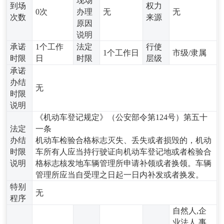
现场
到场
权力
0次
办理
无
无
次数
来源
原因
说明
承诺
1个工作
法定
行使
1个工作日
市级/隶属
时限
日
时限
层级
承诺
办结
无
时限
说明
《机动车登记规定》（公安部令第124号）第五十
法定
一条
办结
机动车检验合格标志灭失、丢失或者损毁的，机动
时限
车所有人应当持行驶证向机动车登记地或者检验合
说明
格标志核发地车辆管理所申请补领或者换领。车辆
管理所应当自受理之日起一日内补发或者换发。
特别
无
程序
自然人,企
业法人,事