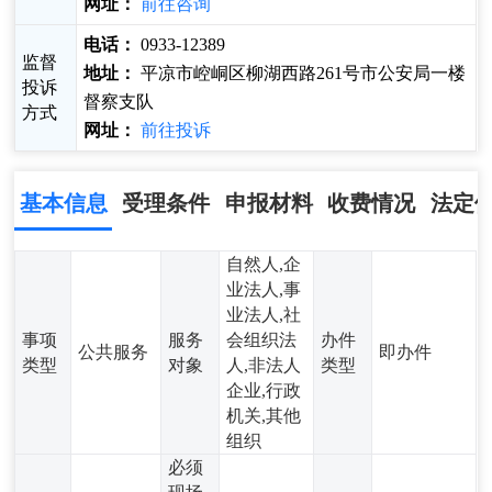
网址：
前往咨询
电话：
0933-12389
监督
地址：
平凉市崆峒区柳湖西路261号市公安局一楼
投诉
督察支队
方式
网址：
前往投诉
基本信息
受理条件
申报材料
收费情况
法定
自然人,企
业法人,事
业法人,社
事项
服务
会组织法
办件
公共服务
即办件
类型
对象
人,非法人
类型
企业,行政
机关,其他
组织
必须