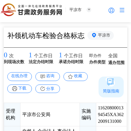
平凉市
补领机动车检验合格标志
平凉市
0
1
1
即办件
全国
次
个工作日
个工作日
到现场次数
法定办结时限
承诺办结时限
办件类型
通办范围
在线办理
咨询
收藏
下载
分享
简版指南
11620800013
受理
实施
平凉市公安局
94545XA362
机构
编码
2009131000