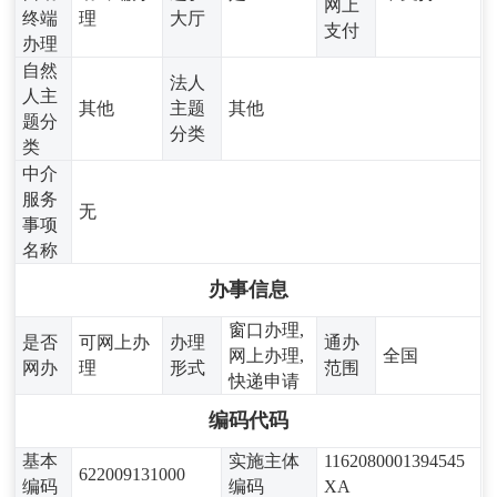
网上
终端
理
大厅
支付
办理
自然
法人
人主
其他
主题
其他
题分
分类
类
中介
服务
无
事项
名称
办事信息
窗口办理,
是否
可网上办
办理
通办
网上办理,
全国
网办
理
形式
范围
快递申请
编码代码
基本
实施主体
1162080001394545
622009131000
编码
编码
XA