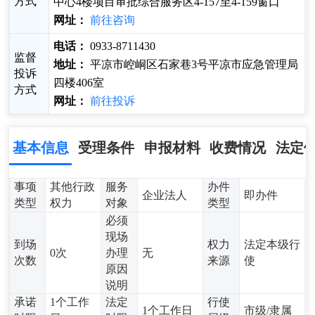
方式
中心4楼项目审批综合服务区4-157至4-159窗口
网址：
前往咨询
电话：
0933-8711430
监督
地址：
平凉市崆峒区石家巷3号平凉市应急管理局
投诉
四楼406室
方式
网址：
前往投诉
基本信息
受理条件
申报材料
收费情况
法定
事项
其他行政
服务
办件
企业法人
即办件
类型
权力
对象
类型
必须
现场
到场
权力
法定本级行
0次
办理
无
次数
来源
使
原因
说明
承诺
1个工作
法定
行使
1个工作日
市级/隶属