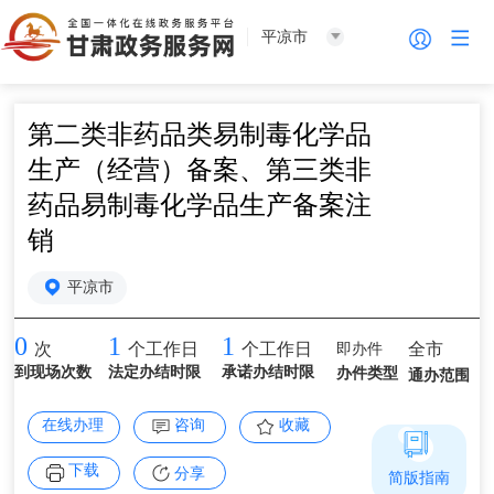
平凉市
第二类非药品类易制毒化学品
生产（经营）备案、第三类非
药品易制毒化学品生产备案注
销
平凉市
0
1
1
即办件
全市
次
个工作日
个工作日
到现场次数
法定办结时限
承诺办结时限
办件类型
通办范围
在线办理
咨询
收藏
下载
分享
简版指南