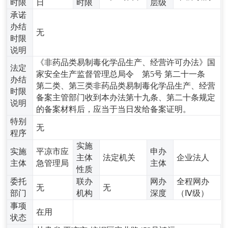
时限
日
时限
层级
承诺
办结
无
时限
说明
《非药品类易制毒化学品生产、经营许可办法》国
法定
家安全生产监督管理总局令 第5号 第二十一条
办结
第二类、第三类非药品类易制毒化学品生产、经营
时限
备案主管部门收到本办法第十九条、第二十条规定
说明
的备案材料后，应当于当日发给备案证明。
特别
无
程序
实施
实施
平凉市应
申办
主体
法定机关
企业法人
主体
急管理局
主体
性质
委托
联办
网办
全程网办
无
无
部门
机构
深度
（Ⅳ级）
事项
在用
状态